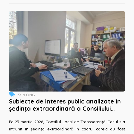
Știri ONG
Subiecte de interes public analizate în
ședința extraordinară a Consiliului
Local de Transparență Cahul din 23
martie
Pe 23 martie 2026, Consiliul Local de Transparență Cahul s-a
întrunit în ședință extraordinară în cadrul căreia au fost