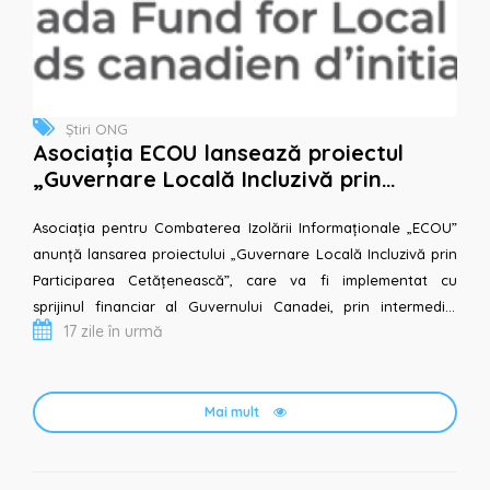
Știri ONG
Asociația ECOU lansează proiectul
„Guvernare Locală Incluzivă prin
Participarea Cetățenească”, cu
sprijinul financiar al...
Asociația pentru Combaterea Izolării Informaționale „ECOU”
anunță lansarea proiectului „Guvernare Locală Incluzivă prin
Participarea Cetățenească”, care va fi implementat cu
sprijinul financiar al Guvernului Canadei, prin intermediul
17 zile în urmă
Fondului Canadian pentru Inițiative Locale...
Mai mult