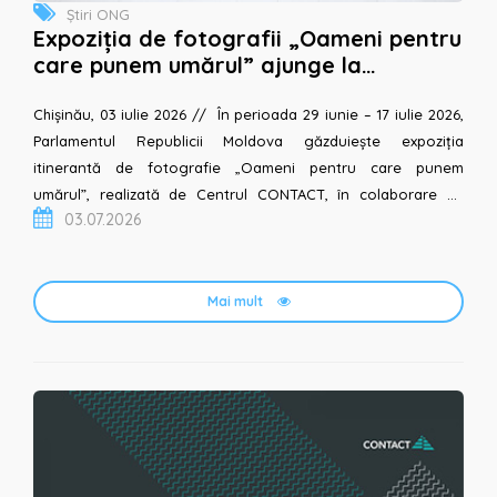
Știri ONG
Expoziția de fotografii „Oameni pentru
care punem umărul” ajunge la
Parlamentul Republicii Moldova
Chișinău, 03 iulie 2026 // În perioada 29 iunie – 17 iulie 2026,
Parlamentul Republicii Moldova găzduiește expoziția
itinerantă de fotografie „Oameni pentru care punem
umărul”, realizată de Centrul CONTACT, în colaborare cu
03.07.2026
Fundația Soros Moldova. Expoziția adu...
Mai mult