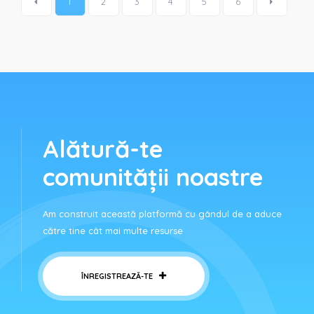
1
2
3
4
5
6
Alătură-te
comunității noastre
Am construit această platformă cu gândul de a aduce
către tine cât mai multe resurse
ÎNREGISTREAZĂ-TE