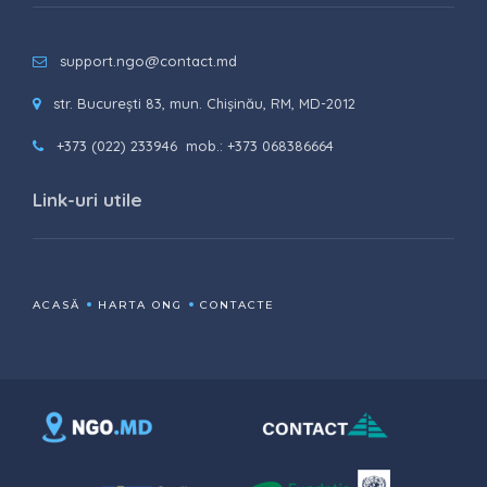
support.ngo@contact.md
str. București 83, mun. Chișinău, RM, MD-2012
+373 (022) 233946
mob.: +373 068386664
Link-uri utile
ACASĂ
HARTA ONG
CONTACTE