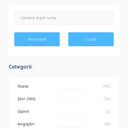
Resetează
Caută
Categorii:
Toate
(192)
Știri ONG
(92)
Opinii
(0)
Angajări
(18)