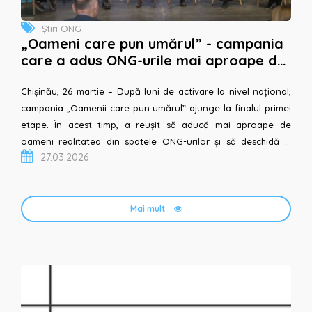
Știri ONG
„Oameni care pun umărul” - campania
care a adus ONG-urile mai aproape de
oameni și oamenii mai aproape unii de
alții
Chișinău, 26 martie – După luni de activare la nivel național,
campania „Oamenii care pun umărul” ajunge la finalul primei
etape. În acest timp, a reușit să aducă mai aproape de
oameni realitatea din spatele ONG-urilor și să deschidă o
27.03.2026
conversație necesară despre rolul societ...
Mai mult