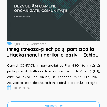
Știri ONG
Evenimente
Înregistrează-ți echipa și participă la
„Hackathonul tinerilor creativi - Echipa
unită (EU)”
Centrul CONTACT, în parteneriat cu Pro NGO!, te invită să
participi la Hackathonul tinerilor creativi - Echipă unită (EU),
care va avea loc online, în perioada 15-17 iulie 2026.
Activitatea este desfășurată în cadrul proiectului „Pregătim
18.06.2026
tinerii pentru integrarea Repu...
Mai mult