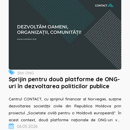
Știri ONG
Sprijin pentru două platforme de ONG-
uri în dezvoltarea politicilor publice
Centrul CONTACT, cu sprijinul financiar al Norvegiei, susține
dezvoltarea societății civile din Republica Moldova prin
proiectul „Societate civilă pentru o Moldovă europeană”. În
acest context, două platforme naționale de ONG-uri vor
06.05.2026
beneficia, timp de doi ani, de sprijin de p&acir...