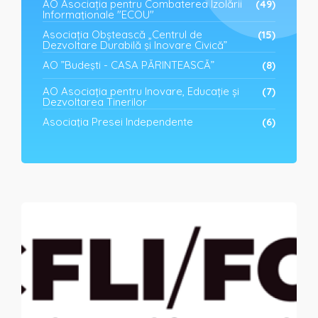
AO Asociația pentru Combaterea Izolării
(49)
Informaționale "ECOU"
Asociația Obștească „Centrul de
(15)
Dezvoltare Durabilă și Inovare Civică”
AO ”Budești - CASA PĂRINTEASCĂ”
(8)
AO Asociația pentru Inovare, Educație și
(7)
Dezvoltarea Tinerilor
Asociația Presei Independente
(6)