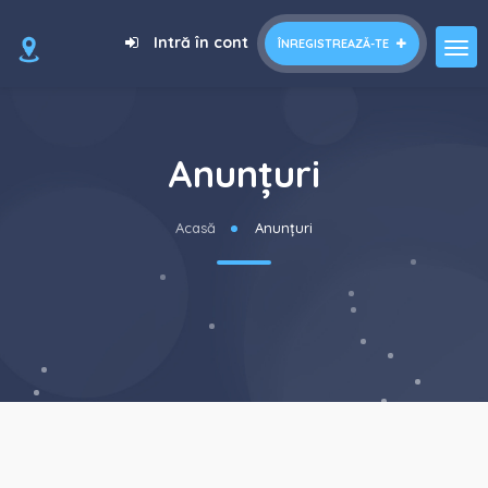
Intră în cont
ÎNREGISTREAZĂ-TE
Anunțuri
Acasă
Anunțuri