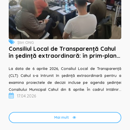
Știri ONG
Consiliul Local de Transparență Cahul
în ședință extraordinară: în prim-plan
analiza proiectelor de decizii privind
tran...
La data de 6 aprilie 2026, Consiliul Local de Transparență
(CLT) Cahul s-a întrunit în ședință extraordinară pentru a
examina proiectele de decizii incluse pe agenda ședinței
Consiliului Municipal Cahul din 8 aprilie. În cadrul întâlnirii,
17.04.2026
participanții a...
Mai mult