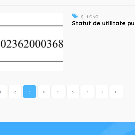
Știri ONG
Statut de utilitate p
1
2
3
4
5
6
7
8