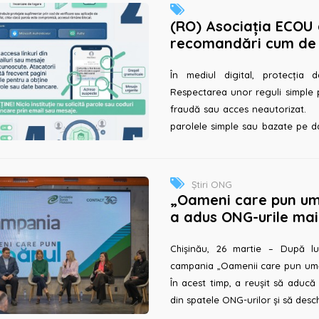
(RO) Asociația ECOU 
recomandări cum de 
online. 7 pași pentru
și...
În mediul digital, protecția d
Respectarea unor reguli simple p
fraudă sau acces neautorizat. 1. Creează parole puternice Evitați
parolele simple sau bazate pe d
folosiți paro...
Știri ONG
„Oameni care pun um
a adus ONG-urile ma
oamenii mai aproape u
Chișinău, 26 martie – După lun
campania „Oamenii care pun umăru
În acest timp, a reușit să aduc
din spatele ONG-urilor și să des
rolul societ...