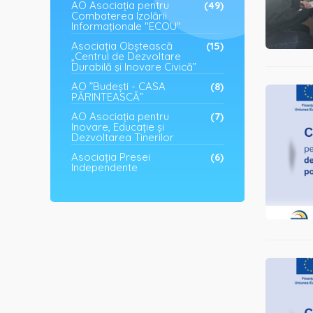
AO Asociația pentru
(49)
Combaterea Izolării
Informaționale "ECOU"
Asociația Obștească
(15)
„Centrul de Dezvoltare
Durabilă și Inovare Civică”
AO ”Budești - CASA
(8)
PĂRINTEASCĂ”
AO Asociația pentru
(7)
Inovare, Educație și
Dezvoltarea Tinerilor
Asociația Presei
(6)
Independente