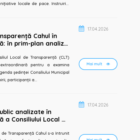
ițiative locale de pace. Instruirile
17.04.2026
ansparență Cahul în
: în prim-plan analiza
 privind tran...
iliul Local de Transparență (CLT)
Mai mult
 extraordinară pentru a examina
agenda ședinței Consiliului Municipal
rii, participanții a...
17.04.2026
ublic analizate în
 a Consiliului Local de
in 23 martie
l de Transparență Cahul s-a întrunit
Mai mult