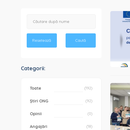
Resetează
Caută
Categorii:
Toate
(192)
Știri ONG
(92)
Opinii
(0)
Angajări
(18)