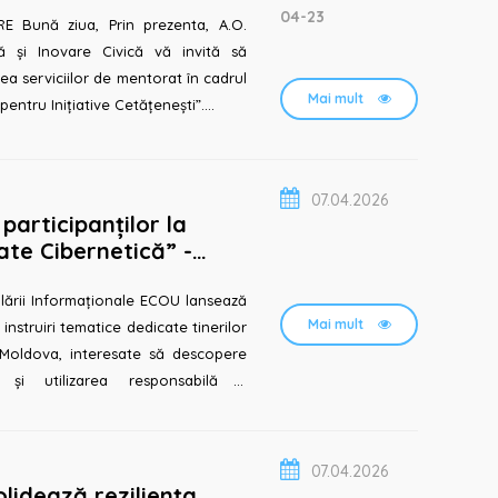
04-23
ă și Inovare Civică vă invită să
ea serviciilor de mentorat în cadrul
Mai mult
entru Inițiative Cetățenești”....
07.04.2026
participanților la
tate Cibernetică” -
, Ceadîr-Lunga
lării Informaționale ECOU lansează
Mai mult
 instruiri tematice dedicate tinerilor
i Moldova, interesate să descopere
 și utilizarea responsabilă a
07.04.2026
lidează reziliența