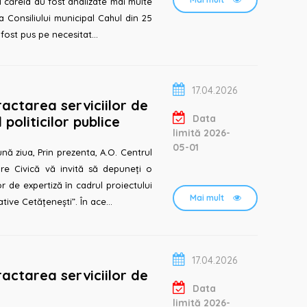
l căreia au fost analizate mai multe
a Consiliului municipal Cahul din 25
rte a fost pus pe necesitat...
17.04.2026
actarea serviciilor de
Data
politicilor publice
limită 2026-
05-01
re Civică vă invită să depuneți o
or de expertiză în cadrul proiectului
Mai mult
tive Cetățenești”. În ace...
17.04.2026
actarea serviciilor de
Data
limită 2026-