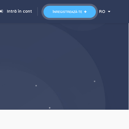
Intră în cont
RO
ÎNREGISTREAZĂ-TE