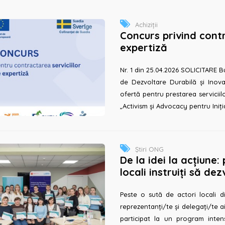
Achiziții
Concurs privind contr
expertiză
Nr. 1 din 25.04.2026 SOLICITARE Bună ziua, Prin prezenta, A.O. Centrul
de Dezvoltare Durabilă și Inova
ofertă pentru prestarea serviciil
„Activism și Advocacy pentru Iniția
Știri ONG
De la idei la acțiune:
locali instruiți să de
Peste o sută de actori locali di
reprezentanți/te și delegați/te ai
participat la un program intens