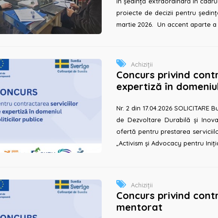
în ședință extraordinară în cadru
proiecte de decizii pentru ședinț
martie 2026. Un accent apa
Achiziții
Concurs privind contr
expertiză în domeniul 
Nr. 2 din 17.04.2026 SOLICITARE Bună ziua, Prin prezenta, A.O. Centrul
de Dezvoltare Durabilă și Inova
ofertă pentru prestarea serviciil
„Activism și Advocacy pentru Iniția
Achiziții
Concurs privind contr
mentorat