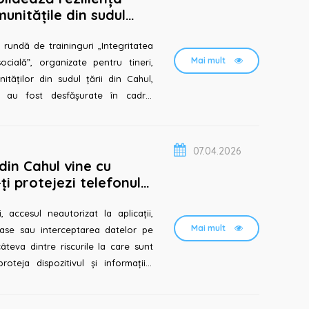
unitățile din sudul
rundă de traininguri „Integritatea
Mai mult
ocială”, organizate pentru tineri,
tăților din sudul țării din Cahul,
le au fost desfășurate în cadrul
07.04.2026
din Cahul vine cu
i protejezi telefonul
ale pentru a-ți se...
, accesul neautorizat la aplicații,
Mai mult
oase sau interceptarea datelor pe
âteva dintre riscurile la care sunt
proteja dispozitivul și informațiile