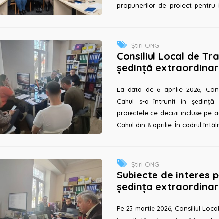
propunerilor de proiect pentru in
au avut loc în per...
Știri ONG
Consiliul Local de Tr
ședință extraordinară
proiectelor de decizii
La data de 6 aprilie 2026, Cons
Cahul s-a întrunit în ședință
proiectele de decizii incluse pe 
Cahul din 8 aprilie. În cadrul întâlni
Știri ONG
Subiecte de interes p
ședința extraordinară
Transparență Cahul d
Pe 23 martie 2026, Consiliul Loca