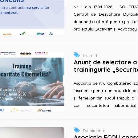
Nr. 1 din 17.04.2026 SOLICITARE Bună ziua, Prin prezenta, A.O.
Centrul de Dezvoltare Durabil
depuneți o ofertă pentru prestar
proiectului „Activism și Advocacy p
Instruiri
Anunț de selectare a 
trainingurile „Securi
Cantemir, Vulcănești
Asociația pentru Combaterea Izo
înscrierile pentru un nou ciclu de
și femeilor din sudul Republici
cum securitatea cibernetică
instrumentelor digitale pot spri...
Evenimente
Asociația ECOU conso