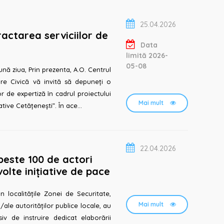
25.04.2026
actarea serviciilor de
Data
limită 2026-
05-08
re Civică vă invită să depuneți o
or de expertiză în cadrul proiectului
Mai mult
tive Cetățenești”. În ace...
22.04.2026
 peste 100 de actori
zvolte inițiative de pace
n localitățile Zonei de Securitate,
Mai mult
/ale autorităților publice locale, au
iv de instruire dedicat elaborării