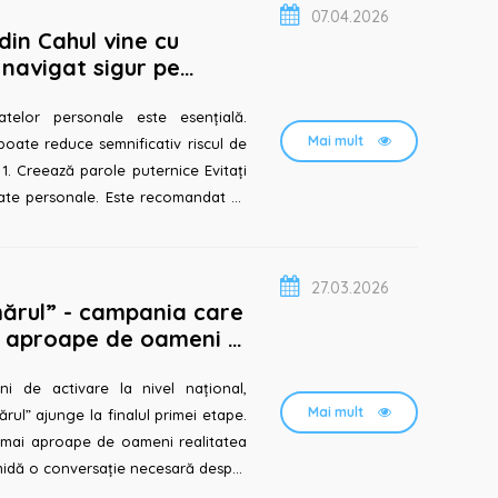
07.04.2026
din Cahul vine cu
navigat sigur pe
 protejarea conturilor
atelor personale este esențială.
Mai mult
oate reduce semnificativ riscul de
ate personale. Este recomandat să
27.03.2026
ărul” - campania care
i aproape de oameni și
nii de alții
i de activare la nivel național,
Mai mult
l” ajunge la finalul primei etape.
ă mai aproape de oameni realitatea
chidă o conversație necesară despre