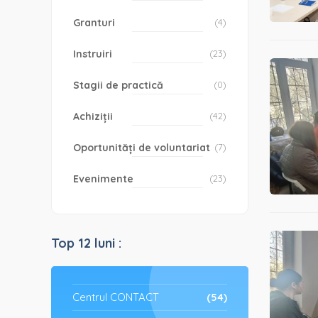
Granturi
(4)
Instruiri
(23)
Stagii de practică
(0)
Achiziții
(42)
Oportunități de voluntariat
(7)
Evenimente
(23)
Top 12 luni :
Centrul CONTACT
(54)