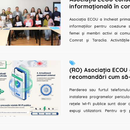
informațională în com
Republicii Moldova
Asociația ECOU a încheiat prima 
informațiilor pentru coeziune s
femei și membri activi ai comuni
Comrat și Taraclia. Activități
proiectului &...
(RO) Asociația ECOU 
recomandări cum să-ț
mobil. 7 măsuri esenți
Pierderea sau furtul telefonului
instalarea programelor pericul
rețele Wi-Fi publice sunt doar c
expuși utilizatorii. Pentru a-ți 
personale, este importan...