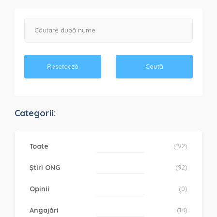
Resetează
Caută
Categorii:
Toate
(192)
Știri ONG
(92)
Opinii
(0)
Angajări
(18)