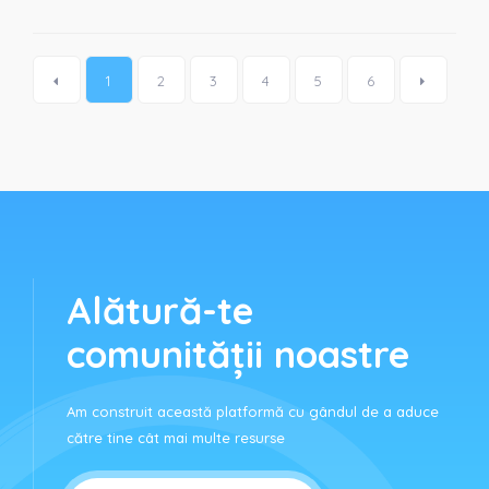
1
2
3
4
5
6
Alătură-te
comunității noastre
Am construit această platformă cu gândul de a aduce
către tine cât mai multe resurse