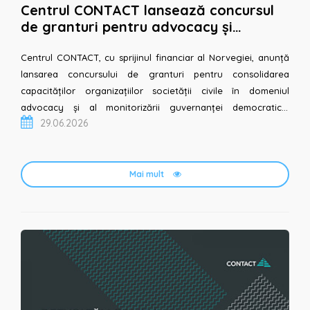
Centrul CONTACT lansează concursul
de granturi pentru advocacy și
monitorizarea guvernanței
democratice
Centrul CONTACT, cu sprijinul financiar al Norvegiei, anunță
lansarea concursului de granturi pentru consolidarea
capacităților organizațiilor societății civile în domeniul
advocacy și al monitorizării guvernanței democratice.
29.06.2026
Concursul se desfășoară în contextul procesului de aderare...
Mai mult