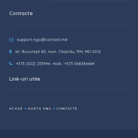
Contacte
support.ngo@contact.md
str. București 83, mun. Chișinău, RM, MD-2012
+373 (022) 233946
mob.: +373 068386664
Link-uri utile
ACASĂ
HARTA ONG
CONTACTE