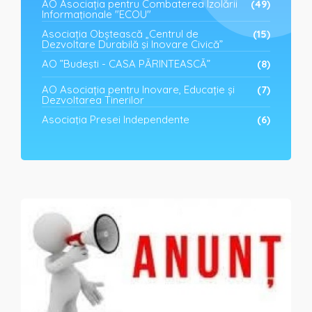
AO Asociația pentru Combaterea Izolării
(49)
Informaționale "ECOU"
Asociația Obștească „Centrul de
(15)
Dezvoltare Durabilă și Inovare Civică”
AO ”Budești - CASA PĂRINTEASCĂ”
(8)
AO Asociația pentru Inovare, Educație și
(7)
Dezvoltarea Tinerilor
Asociația Presei Independente
(6)