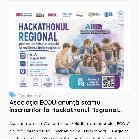
Evenimente
Asociația ECOU anunță startul
înscrierilor la Hackathonul Regional
pentru Coeziune Socială și Reziliență
Informațională....
Asociația pentru Combaterea Izolării Informaționale „ECOU”
anunță deschiderea înscrierilor la Hackathonul Regional
pentru Coeziune Socială și Reziliență Informațională, care se