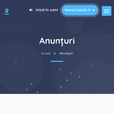
Intră în cont
ÎNREGISTREAZĂ-TE
Anunțuri
Acasă
Anunțuri