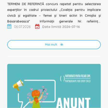
TERMENI DE REFERINȚĂ concurs repetat pentru selectarea
experților în cadrul proiectului „Coaliția pentru implicare
civică și egalitate – femei și tineri activi în Cimișlia și
Basarabeasca” Informații generale Nr. referință:
06.07.2026
Data limită 2026-07-16
FEE/1215/CH/04 Tipul c...
Mai mult