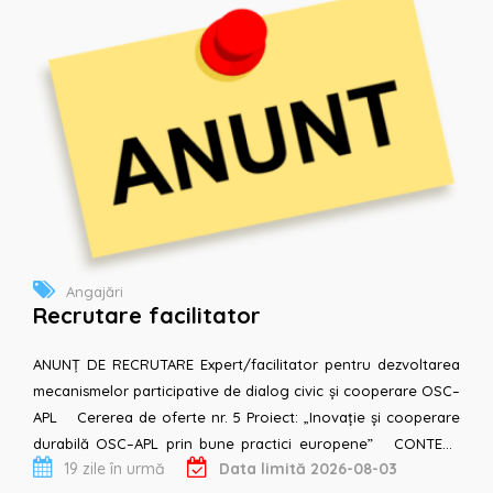
Angajări
Recrutare facilitator
ANUNȚ DE RECRUTARE Expert/facilitator pentru dezvoltarea
mecanismelor participative de dialog civic și cooperare OSC–
APL Cererea de oferte nr. 5 Proiect: „Inovație și cooperare
durabilă OSC–APL prin bune practici europene” CONTEXT
19 zile în urmă
Data limită 2026-08-03
Asociaț...