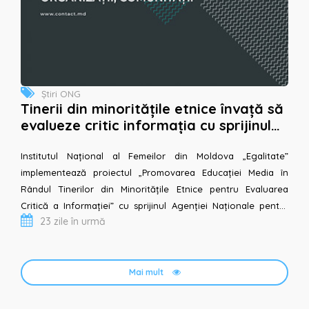
Știri ONG
Tinerii din minoritățile etnice învață să
evalueze critic informația cu sprijinul
Agenției Naționale pentru Tineret
Institutul Național al Femeilor din Moldova „Egalitate”
implementează proiectul „Promovarea Educației Media în
Rândul Tinerilor din Minoritățile Etnice pentru Evaluarea
Critică a Informației” cu sprijinul Agenției Naționale pentru
23 zile în urmă
Tineret, în cadrul Progra...
Mai mult