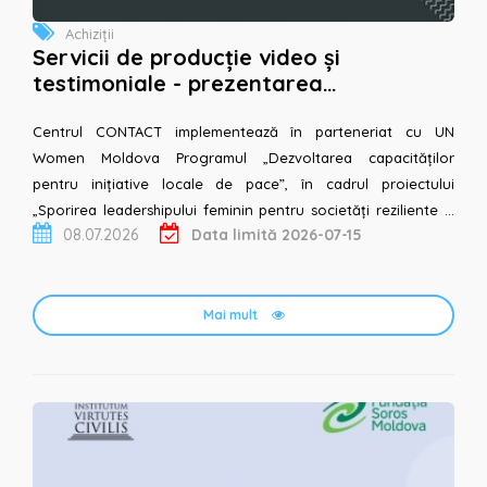
Achiziții
Servicii de producție video și
testimoniale - prezentarea
rezultatelor a 8 inițiative locale
Centrul CONTACT implementează în parteneriat cu UN
Women Moldova Programul „Dezvoltarea capacităților
pentru inițiative locale de pace”, în cadrul proiectului
„Sporirea leadershipului feminin pentru societăți reziliente și
08.07.2026
Data limită 2026-07-15
pașnice”, finanțat de Guvernul Danemarcei...
Mai mult