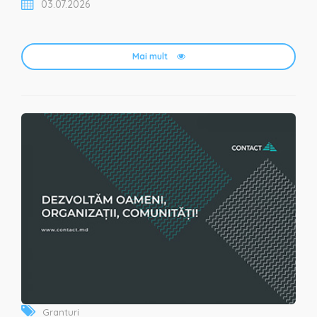
03.07.2026
Fundația Soros Moldova. Expoziția adu...
Mai mult
Granturi