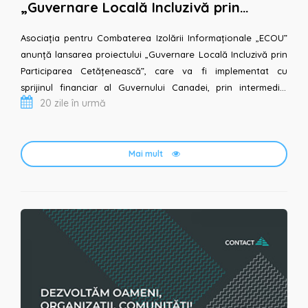
„Guvernare Locală Incluzivă prin
Participarea Cetățenească”, cu
sprijinul financiar al...
Asociația pentru Combaterea Izolării Informaționale „ECOU”
anunță lansarea proiectului „Guvernare Locală Incluzivă prin
Participarea Cetățenească”, care va fi implementat cu
sprijinul financiar al Guvernului Canadei, prin intermediul
20 zile în urmă
Fondului Canadian pentru Inițiative Locale...
Mai mult