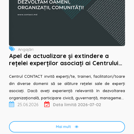
Angajări
Apel de actualizare și extindere a
rețelei experților asociați ai Centrului
CONTACT
Centrul CONTACT invită experți/te, traineri, facilitatori/toare
din diverse domenii să se alăture rețelei sale de experți
asociați. Dacă aveți experiență relevantă în dezvoltarea
organizațională, participare civică, guvernanță, management
25.06.2026
Data limită 2026-07-02
de proiect, instruire, cercetare, comunicare sau alte d...
Mai mult