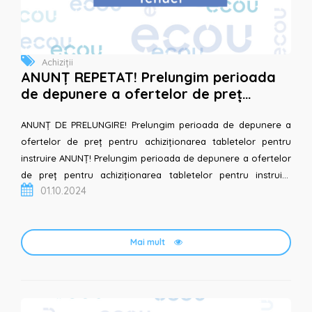
Achiziții
ANUNȚ REPETAT! Prelungim perioada
de depunere a ofertelor de preț
pentru achiziționarea tabletelor pentru
instruire
ANUNȚ DE PRELUNGIRE! Prelungim perioada de depunere a
ofertelor de preț pentru achiziționarea tabletelor pentru
instruire ANUNȚ! Prelungim perioada de depunere a ofertelor
de preț pentru achiziționarea tabletelor pentru instruire
01.10.2024
Temeni de Referință Context: AO Asociația pent...
Mai mult