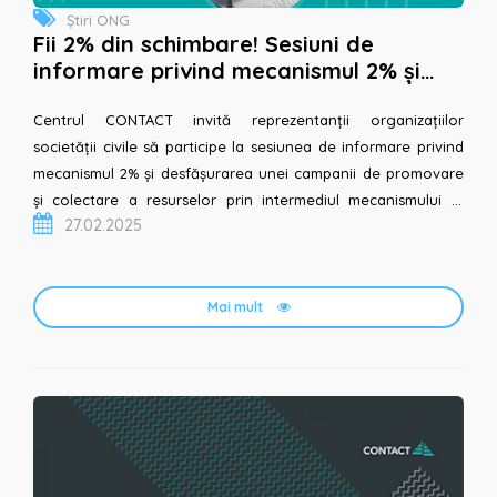
Știri ONG
Fii 2% din schimbare! Sesiuni de
informare privind mecanismul 2% și
campania de colectare a resurselor
prin intermediul...
Centrul CONTACT invită reprezentanții organizațiilor
societății civile să participe la sesiunea de informare privind
mecanismul 2% și desfășurarea unei campanii de promovare
și colectare a resurselor prin intermediul mecanismului în
27.02.2025
2025. Sesiunile vor fi organizate în cadrul programu...
Mai mult