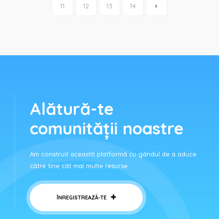
11
12
13
14
Alătură-te
comunității noastre
Am construit această platformă cu gândul de a aduce
către tine cât mai multe resurse
ÎNREGISTREAZĂ-TE