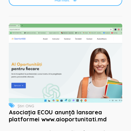
Mai mult
Știri ONG
Asociația ECOU anunță lansarea
platformei www.aioportunitati.md