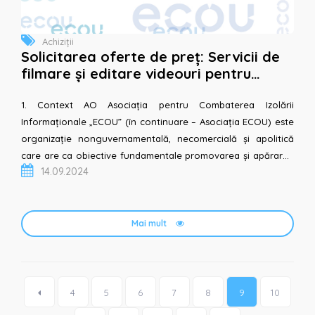
Achiziții
Solicitarea oferte de preț: Servicii de
filmare și editare videouri pentru
cursul „Instrumente digitale de bază și
intr...
1. Context AO Asociația pentru Combaterea Izolării
Informaționale „ECOU” (în continuare – Asociația ECOU) este
organizație nonguvernamentală, necomercială și apolitică
care are ca obiective fundamentale promovarea și apărarea
14.09.2024
drepturilor omului, dezvoltarea unei societăți...
Mai mult
4
5
6
7
8
9
10