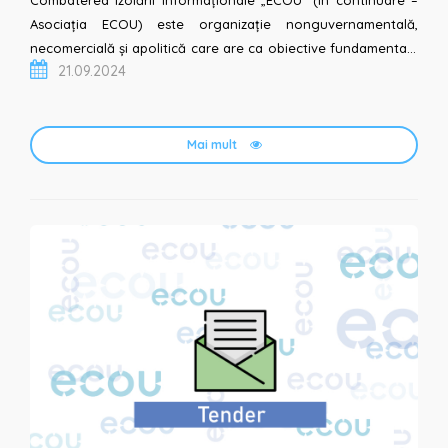
Asociația ECOU) este organizație nonguvernamentală,
necomercială și apolitică care are ca obiective fundamentale
21.09.2024
promovarea și apărarea drepturilor omul...
Mai mult