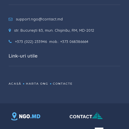
support.ngo@contact.md
str. București 83, mun. Chișinău, RM, MD-2012
+373 (022) 233946
mob.: +373 068386664
Link-uri utile
ACASĂ
HARTA ONG
CONTACTE