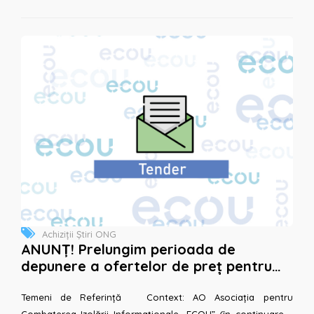
Achiziții
Știri ONG
ANUNȚ! Prelungim perioada de
depunere a ofertelor de preț pentru
achiziționarea tabletelor pentru
instruire
Temeni de Referință Context: AO Asociația pentru
Combaterea Izolării Informaționale „ECOU” (în continuare –