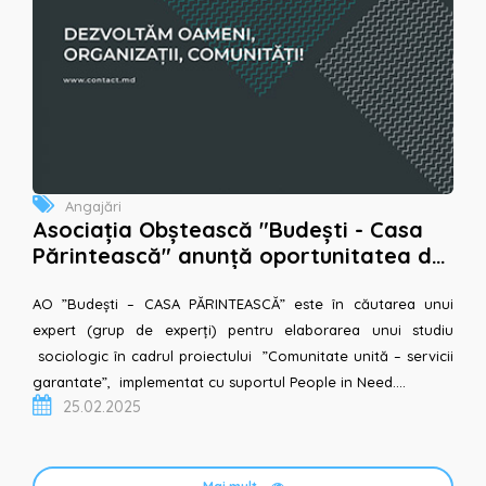
Angajări
Asociația Obștească "Budești - Casa
Părintească" anunță oportunitatea de
angajare în calitate de experți în
domeniul soc...
AO ”Budești – CASA PĂRINTEASCĂ” este în căutarea unui
expert (grup de experți) pentru elaborarea unui studiu
sociologic în cadrul proiectului ”Comunitate unită – servicii
garantate”, implementat cu suportul People in Need....
25.02.2025