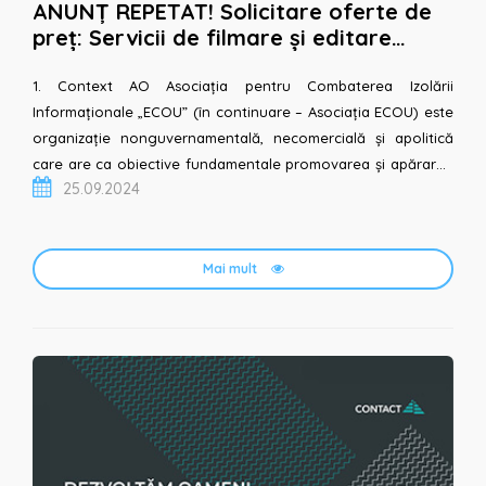
ANUNȚ REPETAT! Solicitare oferte de
preț: Servicii de filmare și editare
videouri pentru cursul „Instrumente
digitale de...
1. Context AO Asociația pentru Combaterea Izolării
Informaționale „ECOU” (în continuare – Asociația ECOU) este
organizație nonguvernamentală, necomercială și apolitică
care are ca obiective fundamentale promovarea și apărarea
25.09.2024
drepturilor omului, dezvoltarea unei societăți...
Mai mult