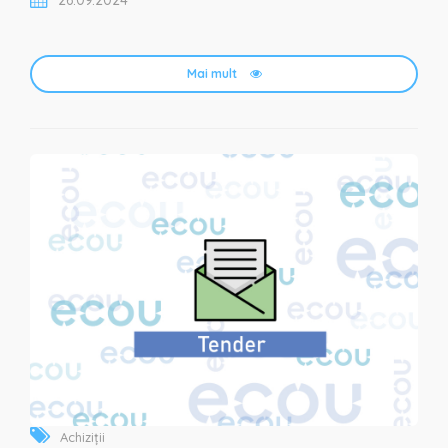
organizație nonguvername...
Mai mult
Achiziții