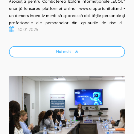
Asociația pentru Combaterea Izolării Informaționale „ECOU”
anunță lansarea platformei online www.aioportunitati.md -
un demers inovativ menit să sporească abilitățile personale și
profesionale ale persoanelor din grupurile de risc din
30.01.2025
raioanele Cahul, Cantemir, Taraclia, care sunt...
Mai mult