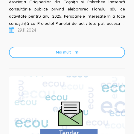
Asociația Originarilor din Coșnița și Pohrebea lansează
consultările publice privind eleborarea Planului său de
activitate pentru anul 2025. Persoanele interesate în a face
cunoștință cu Proiectul Planului de activitate pot accesa în
29.11.2024
acest scop fișierul atașat la prezentul anunț. S...
Mai mult