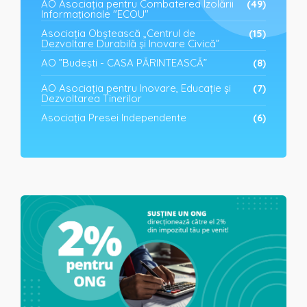
AO Asociația pentru Combaterea Izolării
(49)
Informaționale "ECOU"
Asociația Obștească „Centrul de
(15)
Dezvoltare Durabilă și Inovare Civică”
AO ”Budești - CASA PĂRINTEASCĂ”
(8)
AO Asociația pentru Inovare, Educație și
(7)
Dezvoltarea Tinerilor
Asociația Presei Independente
(6)