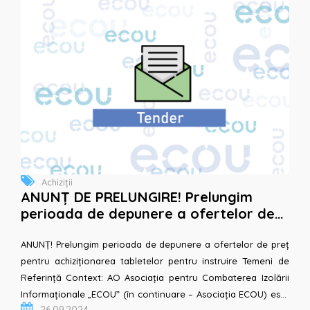
Achiziții
ANUNȚ DE PRELUNGIRE! Prelungim
perioada de depunere a ofertelor de
preț pentru achiziționarea tabletelor
pentru instruir...
ANUNȚ! Prelungim perioada de depunere a ofertelor de preț
pentru achiziționarea tabletelor pentru instruire Temeni de
Referință Context: AO Asociația pentru Combaterea Izolării
Informaționale „ECOU” (în continuare – Asociația ECOU) este
26.09.2024