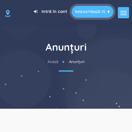
Intră în cont
ÎNREGISTREAZĂ-TE
Anunțuri
Acasă
Anunțuri