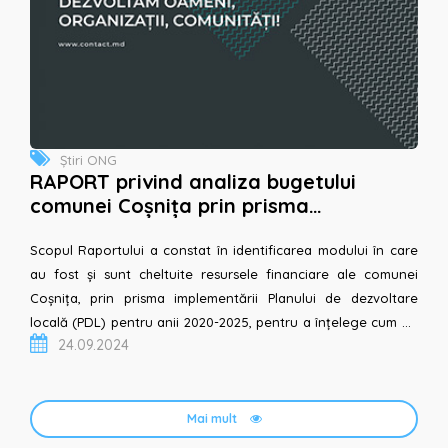
Știri ONG
RAPORT privind analiza bugetului
comunei Coșnița prin prisma
implementării Planului de dezvoltare
locală 2020-2025
Scopul Raportului a constat în identificarea modului în care
au fost și sunt cheltuite resursele financiare ale comunei
Coșnița, prin prisma implementării Planului de dezvoltare
locală (PDL) pentru anii 2020-2025, pentru a înțelege cum au
24.09.2024
fost soluționate problemele prioritare cu c...
Mai mult