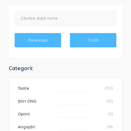
Resetează
Caută
Categorii:
Toate
(192)
Știri ONG
(92)
Opinii
(0)
Angajări
(18)