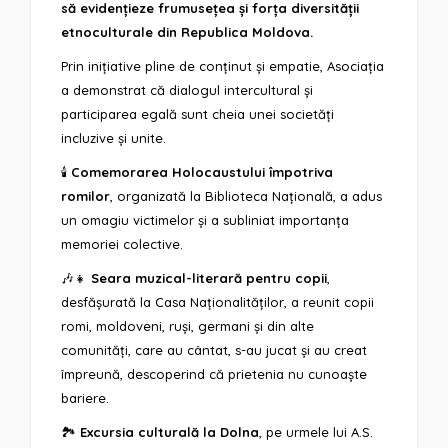
să evidențieze frumusețea și forța diversității
etnoculturale din Republica Moldova.
Prin inițiative pline de conținut și empatie, Asociația
a demonstrat că dialogul intercultural și
participarea egală sunt cheia unei societăți
incluzive și unite.
🕯️
Comemorarea Holocaustului împotriva
romilor
, organizată la Biblioteca Națională, a adus
un omagiu victimelor și a subliniat importanța
memoriei colective.
🎶👧
Seara muzical-literară pentru copii
,
desfășurată la Casa Naționalităților, a reunit copii
romi, moldoveni, ruși, germani și din alte
comunități, care au cântat, s-au jucat și au creat
împreună, descoperind că prietenia nu cunoaște
bariere.
🏞️
Excursia culturală la Dolna
, pe urmele lui A.S.