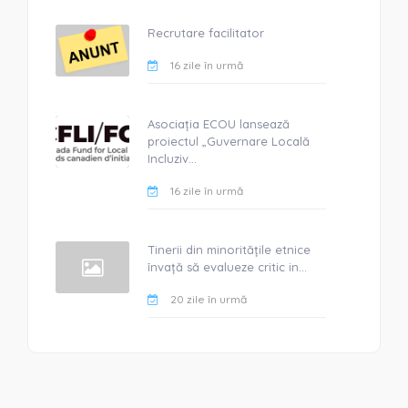
Recrutare facilitator
16 zile în urmă
Asociația ECOU lansează
proiectul „Guvernare Locală
Incluziv...
16 zile în urmă
Tinerii din minoritățile etnice
învață să evalueze critic in...
20 zile în urmă