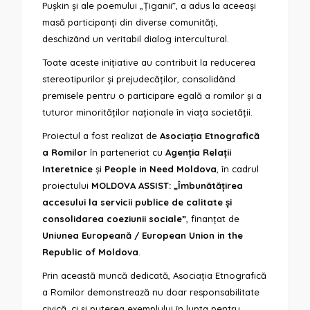
Pușkin și ale poemului „Țiganii”, a adus la aceeași
masă participanți din diverse comunități,
deschizând un veritabil dialog intercultural.
Toate aceste inițiative au contribuit la reducerea
stereotipurilor și prejudecăților, consolidând
premisele pentru o participare egală a romilor și a
tuturor minorităților naționale în viața societății.
Proiectul a fost realizat de
Asociația Etnografică
a Romilor
în parteneriat cu
Agenția Relații
Interetnice
și
People in Need Moldova
, în cadrul
proiectului
MOLDOVA ASSIST: „Îmbunătățirea
accesului la servicii publice de calitate și
consolidarea coeziunii sociale”
, finanțat de
Uniunea Europeană / European Union in the
Republic of Moldova
.
Prin această muncă dedicată, Asociația Etnografică
a Romilor demonstrează nu doar responsabilitate
civică, ci și puterea exemplului în lupta pentru