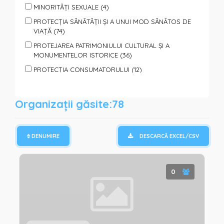
MINORITĂȚI SEXUALE (4)
PROTECȚIA SĂNĂTĂȚII ȘI A UNUI MOD SĂNĂTOS DE
VIAȚĂ (74)
PROTEJAREA PATRIMONIULUI CULTURAL ȘI A
MONUMENTELOR ISTORICE (36)
PROTECȚIA CONSUMATORULUI (12)
PROTECȚIA ANIMALELOR (7)
PROTECȚIA PERSOANELOR SUPUSE VIOLENȚEI (40)
Organizații găsite:78
SPORT, TURISM, ODIHNĂ ŞI AGREMENT (65)
SPRIJIN PENTRU FAMILII ȘI COPII (95)
DENUMIRE
DESCARCĂ EXCEL/CSV
SPRIJIN PERSOANELOR CU DIZABILITĂȚI (85)
SPRIJIN PERSOANELOR SOCIAL VULNERABILE (110)
TINERET (150)
0
VOLUNTARIAT (122)
PROTECȚIE ȘI ASISTENȚĂ UMANITARĂ (REFUGIAȚI,
CATACLISME, PANDEMII) (64)