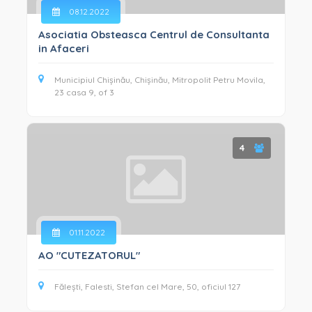
INTEGRITATE ȘI ANTICORUPȚIE (33)
08.12.2022
GESTIONAREA SITUAȚIILOR DE CRIZĂ (9)
Asociatia Obsteasca Centrul de Consultanta
in Afaceri
Municipiul Chișinău, Chișinău, Mitropolit Petru Movila,
23 casa 9, of 3
4
01.11.2022
AO "CUTEZATORUL"
Fălești, Falesti, Stefan cel Mare, 50, oficiul 127