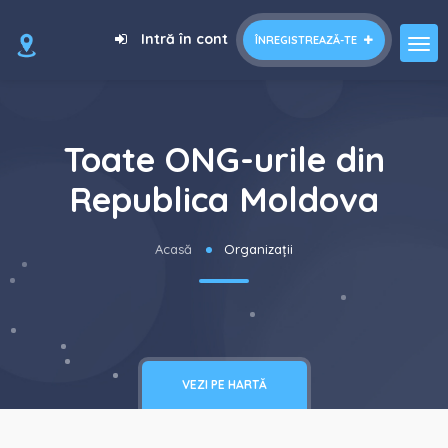
Intră în cont
ÎNREGISTREAZĂ-TE
Toate ONG-urile din
Republica Moldova
Acasă
Organizații
VEZI PE HARTĂ