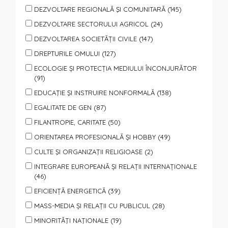
DEZVOLTARE REGIONALĂ ŞI COMUNITARĂ (145)
DEZVOLTARE SECTORULUI AGRICOL (24)
DEZVOLTAREA SOCIETĂȚII CIVILE (147)
DREPTURILE OMULUI (127)
ECOLOGIE ȘI PROTECȚIA MEDIULUI ÎNCONJURĂTOR
(91)
EDUCAŢIE ŞI INSTRUIRE NONFORMALĂ (138)
EGALITATE DE GEN (87)
FILANTROPIE, CARITATE (50)
ORIENTAREA PROFESIONALĂ ȘI HOBBY (49)
CULTE ŞI ORGANIZAŢII RELIGIOASE (2)
INTEGRARE EUROPEANĂ ȘI RELAȚII INTERNAȚIONALE
(46)
EFICIENȚĂ ENERGETICĂ (39)
MASS-MEDIA ȘI RELAȚII CU PUBLICUL (28)
MINORITĂŢI NAŢIONALE (19)