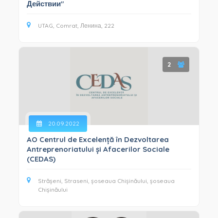
Действии"
UTAG, Comrat, Ленина, 222
2
20.09.2022
AO Centrul de Excelență în Dezvoltarea
Antreprenoriatului și Afacerilor Sociale
(CEDAS)
Strășeni, Straseni, șoseaua Chișinăului, șoseaua
Chișinăului