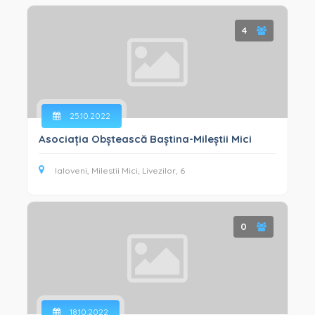
4
25.10.2022
Asociația Obștească Baștina-Mileștii Mici
Ialoveni, Milestii Mici, Livezilor, 6
0
18.10.2022