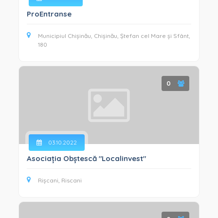
ProEntranse
Municipiul Chișinău, Chișinău, Ștefan cel Mare și Sfânt,
180
0
03.10.2022
Asociația Obștescă "Localinvest"
Rișcani, Riscani