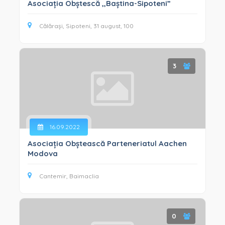
Asociația Obștescă ,,Baștina-Sipoteni”
Călărași, Sipoteni, 31 august, 100
3
16.09.2022
Asociația Obștească Parteneriatul Aachen
Modova
Cantemir, Baimaclia
0