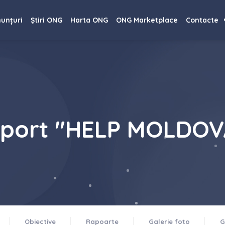
=
unțuri
Știri ONG
Harta ONG
ONG Marketplace
Contacte
uport "HELP MOLDOV
Obiective
Rapoarte
Galerie foto
G