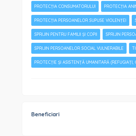
PROTECȚIA CONSUMATORULUI
PROTECȚIA AN
PROTECȚIA PERSOANELOR SUPUSE VIOLENȚEI
SPRIJIN PENTRU FAMILII ȘI COPII
SPRIJIN PERSO
SPRIJIN PERSOANELOR SOCIAL VULNERABILE
T
PROTECȚIE ȘI ASISTENȚĂ UMANITARĂ (REFUGIAȚI, 
Beneficiari