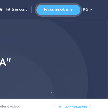
Intră în cont
RO
ÎNREGISTREAZĂ-TE
A"
alerie video
1653 vizualizări