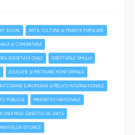
AT SOCIAL
ARTĂ, CULTURĂ ȘI TRADIȚII POPULARE
NALĂ ŞI COMUNITARĂ
EA SOCIETĂȚII CIVILE
DREPTURILE OMULUI
R
EDUCAŢIE ŞI INSTRUIRE NONFORMALĂ
INTEGRARE EUROPEANĂ ȘI RELAȚII INTERNAȚIONALE
 CU PUBLICUL
MINORITĂŢI NAŢIONALE
 A UNUI MOD SĂNĂTOS DE VIAȚĂ
UMENTELOR ISTORICE