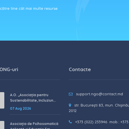
ătre tine cât mai multe resurse
 ONG-uri
Contacte
support.ngo@contact.md
A.O. ,,Asociația pentru
Sustenabilitate, Incluziun...
str. București 83, mun. Chișină
07 Aug 2026
2012
+373 (022) 233946
mob.: +373
Asociația de Psihosomatică