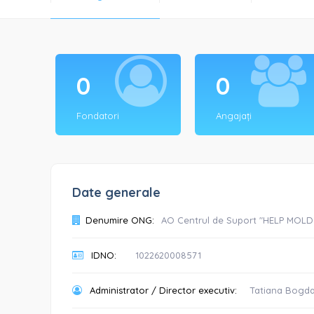
0
0
Fondatori
Angajați
Date generale
Denumire ONG:
AO Centrul de Suport "HELP MOL
IDNO:
1022620008571
Administrator / Director executiv:
Tatiana Bogd