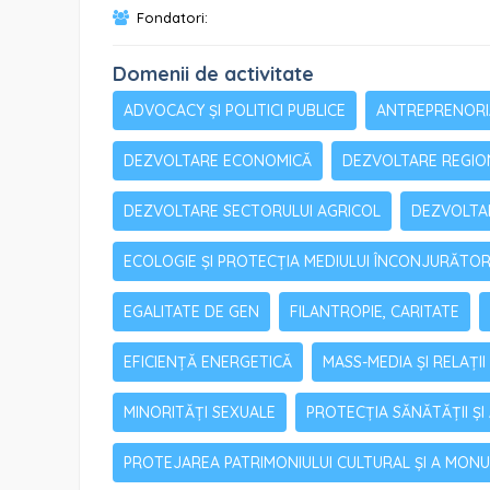
Fondatori:
Domenii de activitate
ADVOCACY ȘI POLITICI PUBLICE
ANTREPRENORI
DEZVOLTARE ECONOMICĂ
DEZVOLTARE REGIO
DEZVOLTARE SECTORULUI AGRICOL
DEZVOLTAR
ECOLOGIE ȘI PROTECȚIA MEDIULUI ÎNCONJURĂTO
EGALITATE DE GEN
FILANTROPIE, CARITATE
EFICIENȚĂ ENERGETICĂ
MASS-MEDIA ȘI RELAȚII
MINORITĂȚI SEXUALE
PROTECȚIA SĂNĂTĂȚII ȘI
PROTEJAREA PATRIMONIULUI CULTURAL ȘI A MON