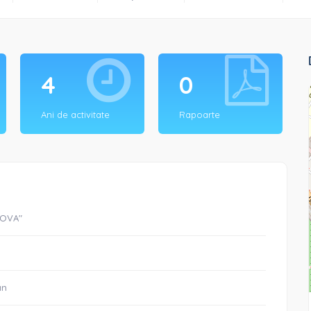
4
0
Ani de activitate
Rapoarte
DOVA"
an