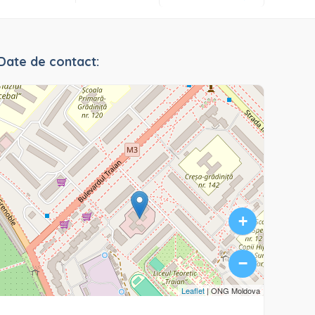
Date de contact:
+
−
Leaflet
| ONG Moldova