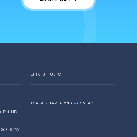
ÎNREGISTREAZĂ-TE
Link-uri utile
ACASĂ
HARTA ONG
CONTACTE
u, RM, MD-
 068386664