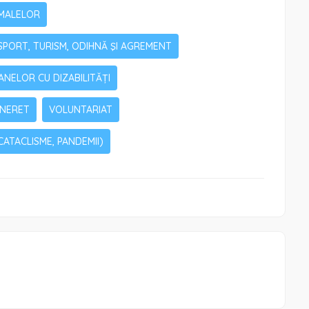
IMALELOR
SPORT, TURISM, ODIHNĂ ŞI AGREMENT
ANELOR CU DIZABILITĂȚI
INERET
VOLUNTARIAT
CATACLISME, PANDEMII)