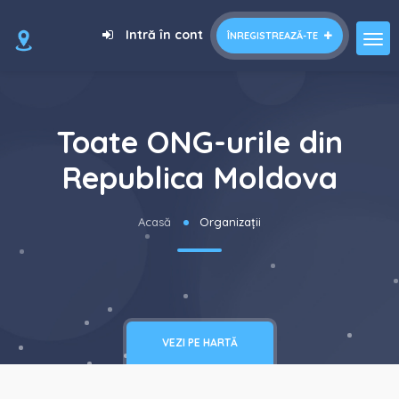
Intră în cont
ÎNREGISTREAZĂ-TE
Toate ONG-urile din
Republica Moldova
Acasă
Organizații
VEZI PE HARTĂ