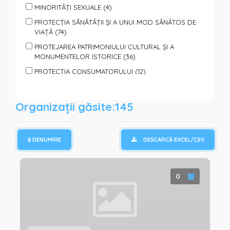
MINORITĂȚI SEXUALE (4)
PROTECȚIA SĂNĂTĂȚII ȘI A UNUI MOD SĂNĂTOS DE
VIAȚĂ (74)
PROTEJAREA PATRIMONIULUI CULTURAL ȘI A
MONUMENTELOR ISTORICE (36)
PROTECȚIA CONSUMATORULUI (12)
PROTECȚIA ANIMALELOR (7)
PROTECȚIA PERSOANELOR SUPUSE VIOLENȚEI (40)
Organizații găsite:145
SPORT, TURISM, ODIHNĂ ŞI AGREMENT (65)
SPRIJIN PENTRU FAMILII ȘI COPII (95)
DENUMIRE
DESCARCĂ EXCEL/CSV
SPRIJIN PERSOANELOR CU DIZABILITĂȚI (85)
SPRIJIN PERSOANELOR SOCIAL VULNERABILE (110)
TINERET (150)
0
VOLUNTARIAT (122)
PROTECȚIE ȘI ASISTENȚĂ UMANITARĂ (REFUGIAȚI,
CATACLISME, PANDEMII) (64)