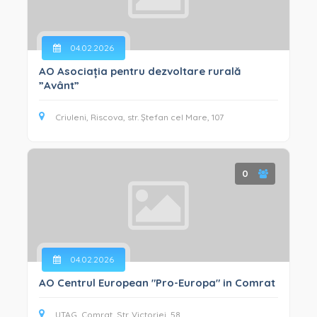
04.02.2026
AO Asociația pentru dezvoltare rurală
”Avânt”
Criuleni, Riscova, str. Ștefan cel Mare, 107
0
04.02.2026
AO Centrul European "Pro-Europa" in Comrat
UTAG, Comrat, Str. Victoriei, 58