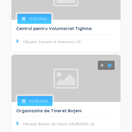
12.05.2026
Centrul pentru Voluntariat Tighina
Căușeni, Causeni, A. Mateevici, 20
0
02.05.2026
Organizatia de Tineret Buțeni
Hîncești, Buteni, str. VALEA GĂLBENIŢEI, 26