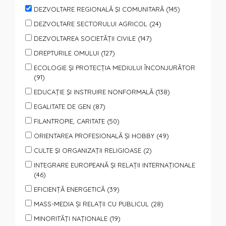
DEZVOLTARE REGIONALĂ ŞI COMUNITARĂ (145)
DEZVOLTARE SECTORULUI AGRICOL (24)
DEZVOLTAREA SOCIETĂȚII CIVILE (147)
DREPTURILE OMULUI (127)
ECOLOGIE ȘI PROTECȚIA MEDIULUI ÎNCONJURĂTOR
(91)
EDUCAŢIE ŞI INSTRUIRE NONFORMALĂ (138)
EGALITATE DE GEN (87)
FILANTROPIE, CARITATE (50)
ORIENTAREA PROFESIONALĂ ȘI HOBBY (49)
CULTE ŞI ORGANIZAŢII RELIGIOASE (2)
INTEGRARE EUROPEANĂ ȘI RELAȚII INTERNAȚIONALE
(46)
EFICIENȚĂ ENERGETICĂ (39)
MASS-MEDIA ȘI RELAȚII CU PUBLICUL (28)
MINORITĂŢI NAŢIONALE (19)