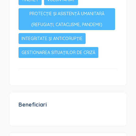
PROTECȚIE ȘI ASISTENȚĂ UMANITARĂ
(REFUGIAȚI, CATACLISME, PANDEMII)
INTEGRITATE ȘI ANTICORUPȚIE
GESTIONAREA SITUAȚIILOR DE CRIZĂ
Beneficiari