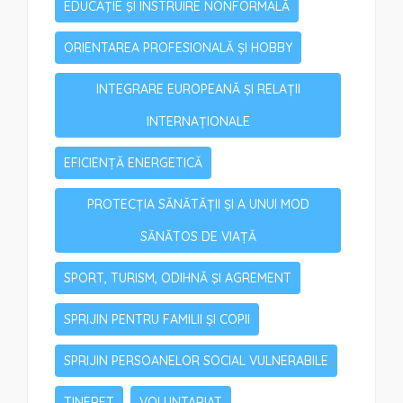
EDUCAŢIE ŞI INSTRUIRE NONFORMALĂ
ORIENTAREA PROFESIONALĂ ȘI HOBBY
INTEGRARE EUROPEANĂ ȘI RELAȚII
INTERNAȚIONALE
EFICIENȚĂ ENERGETICĂ
PROTECȚIA SĂNĂTĂȚII ȘI A UNUI MOD
SĂNĂTOS DE VIAȚĂ
SPORT, TURISM, ODIHNĂ ŞI AGREMENT
SPRIJIN PENTRU FAMILII ȘI COPII
SPRIJIN PERSOANELOR SOCIAL VULNERABILE
TINERET
VOLUNTARIAT