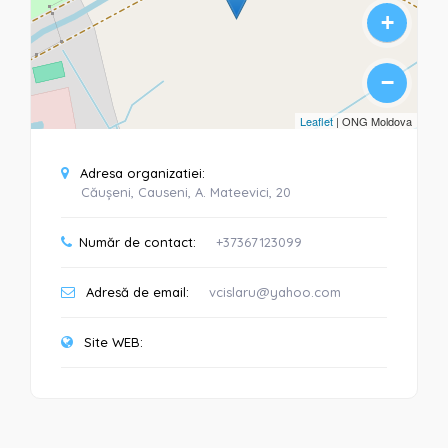
+
−
Leaflet
| ONG Moldova
Adresa organizatiei:
Căușeni, Causeni, A. Mateevici, 20
Număr de contact:
+37367123099
Adresă de email:
vcislaru@yahoo.com
Site WEB: