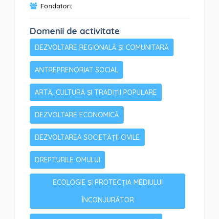
Fondatori:
Domenii de activitate
DEZVOLTARE REGIONALĂ ŞI COMUNITARĂ
ANTREPRENORIAT SOCIAL
ARTĂ, CULTURĂ ȘI TRADIȚII POPULARE
DEZVOLTARE ECONOMICĂ
DEZVOLTAREA SOCIETĂȚII CIVILE
DREPTURILE OMULUI
ECOLOGIE ȘI PROTECȚIA MEDIULUI
ÎNCONJURĂTOR