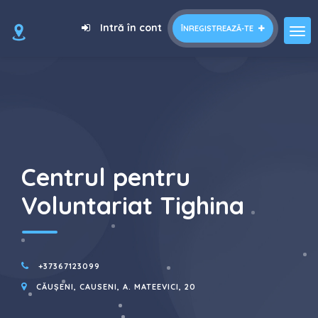
=
Intră în cont
ÎNREGISTREAZĂ-TE
Centrul pentru
Voluntariat Tighina
+37367123099
CĂUȘENI, CAUSENI, A. MATEEVICI, 20