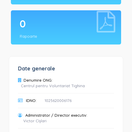
0
Rapoarte
Date generale
Denumire ONG:
Centrul pentru Voluntariat Tighina
IDNO:
1025620006176
Administrator / Director executiv:
Victor Cîșlari