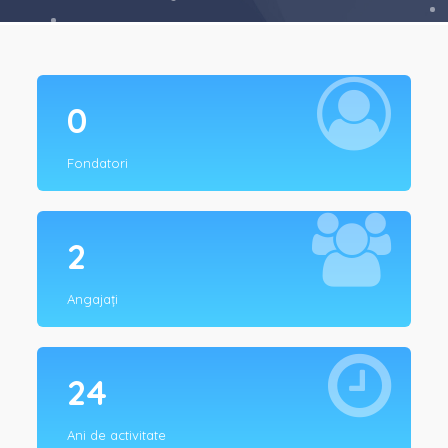
0
Fondatori
2
Angajați
24
Ani de activitate