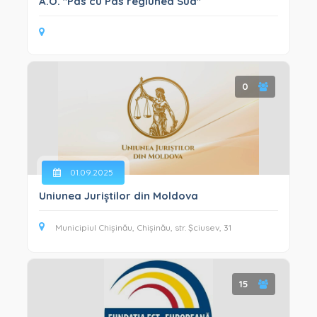
A.O. "Pas cu Pas regiunea Sud"
0
01.09.2025
Uniunea Juriștilor din Moldova
Municipiul Chișinău, Chișinău, str. Șciusev, 31
15