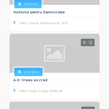
INTEGRITATE ȘI ANTICORUPȚIE (33)
18.07.2026
GESTIONAREA SITUAȚIILOR DE CRIZĂ (9)
Institutul pentru Democraţie
UTAG, Comrat, Tretiacova str., 21/3
0
27.05.2026
A.O. Vreau sa cred
UTAG, Ceadir-Lunga, LENIN, 54