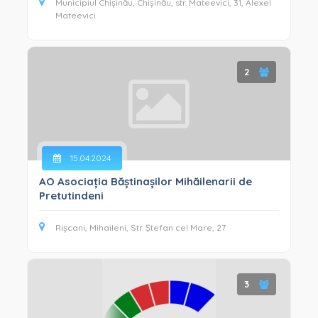
Municipiul Chișinău, Chișinău, str. Mateevici, 31, Alexei
Mateevici
2
15.04.2024
AO Asociația Băștinașilor Mihăilenarii de
Pretutindeni
Rișcani, Mihaileni, Str. Ștefan cel Mare, 27
3