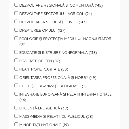
DEZVOLTARE REGIONALĂ ŞI COMUNITARĂ (145)
DEZVOLTARE SECTORULUI AGRICOL (24)
DEZVOLTAREA SOCIETĂȚII CIVILE (147)
DREPTURILE OMULUI (127)
ECOLOGIE ȘI PROTECȚIA MEDIULUI ÎNCONJURĂTOR
(91)
EDUCAŢIE ŞI INSTRUIRE NONFORMALĂ (138)
EGALITATE DE GEN (87)
FILANTROPIE, CARITATE (50)
ORIENTAREA PROFESIONALĂ ȘI HOBBY (49)
CULTE ŞI ORGANIZAŢII RELIGIOASE (2)
INTEGRARE EUROPEANĂ ȘI RELAȚII INTERNAȚIONALE
(46)
EFICIENȚĂ ENERGETICĂ (39)
MASS-MEDIA ȘI RELAȚII CU PUBLICUL (28)
MINORITĂŢI NAŢIONALE (19)