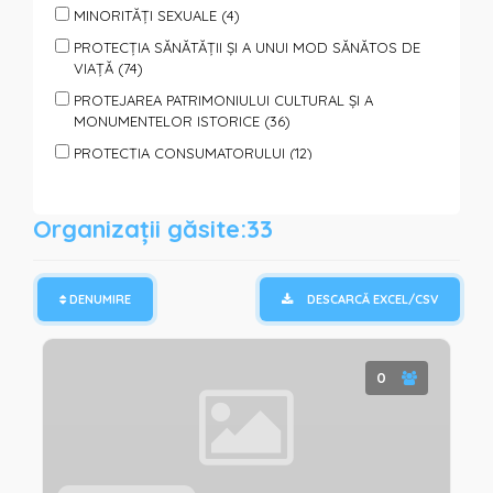
MINORITĂȚI SEXUALE (4)
PROTECȚIA SĂNĂTĂȚII ȘI A UNUI MOD SĂNĂTOS DE
VIAȚĂ (74)
PROTEJAREA PATRIMONIULUI CULTURAL ȘI A
MONUMENTELOR ISTORICE (36)
PROTECȚIA CONSUMATORULUI (12)
PROTECȚIA ANIMALELOR (7)
PROTECȚIA PERSOANELOR SUPUSE VIOLENȚEI (40)
Organizații găsite:33
SPORT, TURISM, ODIHNĂ ŞI AGREMENT (65)
SPRIJIN PENTRU FAMILII ȘI COPII (95)
DENUMIRE
DESCARCĂ EXCEL/CSV
SPRIJIN PERSOANELOR CU DIZABILITĂȚI (85)
SPRIJIN PERSOANELOR SOCIAL VULNERABILE (110)
TINERET (150)
0
VOLUNTARIAT (122)
PROTECȚIE ȘI ASISTENȚĂ UMANITARĂ (REFUGIAȚI,
CATACLISME, PANDEMII) (64)