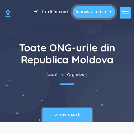
Intră în cont
ÎNREGISTREAZĂ-TE
Toate ONG-urile din
Republica Moldova
Acasă
Organizații
VEZI PE HARTĂ