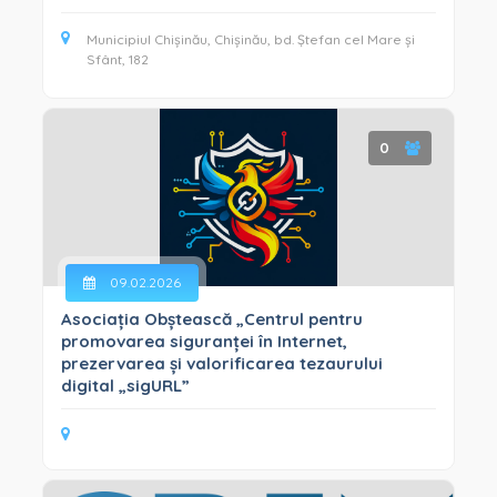
Municipiul Chișinău, Chișinău, bd. Ștefan cel Mare și
Sfânt, 182
0
09.02.2026
Asociația Obștească „Centrul pentru
promovarea siguranței în Internet,
prezervarea și valorificarea tezaurului
digital „sigURL”