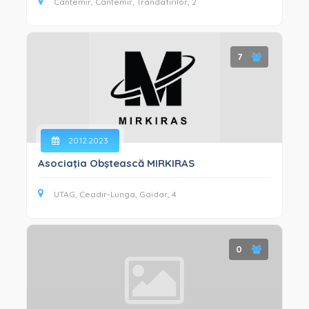
Cantemir, Cantemir, Trandafirilor, 2
7
20.12.2023
Asociaţia Obştească MIRKIRAS
UTAG, Ceadir-Lunga, Gaidar, 4
0