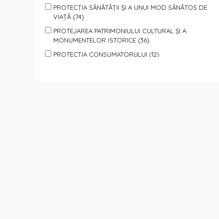
PROTECȚIA SĂNĂTĂȚII ȘI A UNUI MOD SĂNĂTOS DE
VIAȚĂ (74)
PROTEJAREA PATRIMONIULUI CULTURAL ȘI A
MONUMENTELOR ISTORICE (36)
PROTECȚIA CONSUMATORULUI (12)
PROTECȚIA ANIMALELOR (7)
PROTECȚIA PERSOANELOR SUPUSE VIOLENȚEI (40)
SPORT, TURISM, ODIHNĂ ŞI AGREMENT (65)
SPRIJIN PENTRU FAMILII ȘI COPII (95)
SPRIJIN PERSOANELOR CU DIZABILITĂȚI (85)
SPRIJIN PERSOANELOR SOCIAL VULNERABILE (110)
TINERET (151)
VOLUNTARIAT (122)
PROTECȚIE ȘI ASISTENȚĂ UMANITARĂ (REFUGIAȚI,
CATACLISME, PANDEMII) (64)
INTEGRITATE ȘI ANTICORUPȚIE (33)