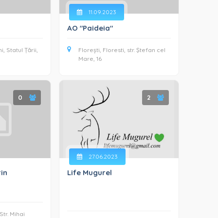
11.09.2023
AO "Paideia"
, Statul Țării,
Florești, Floresti, str. Ştefan cel
Mare, 16
0
2
27.06.2023
in
Life Mugurel
Str. Mihai