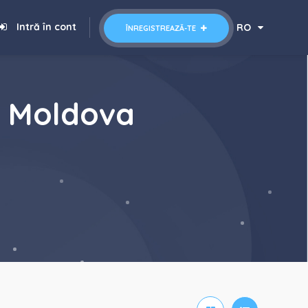
Intră în cont
RO
ÎNREGISTREAZĂ-TE
a Moldova