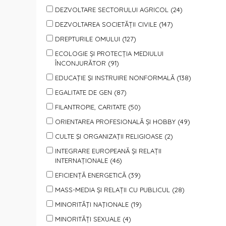
DEZVOLTARE SECTORULUI AGRICOL (24)
DEZVOLTAREA SOCIETĂȚII CIVILE (147)
DREPTURILE OMULUI (127)
ECOLOGIE ȘI PROTECȚIA MEDIULUI
ÎNCONJURĂTOR (91)
EDUCAŢIE ŞI INSTRUIRE NONFORMALĂ (138)
EGALITATE DE GEN (87)
FILANTROPIE, CARITATE (50)
ORIENTAREA PROFESIONALĂ ȘI HOBBY (49)
CULTE ŞI ORGANIZAŢII RELIGIOASE (2)
INTEGRARE EUROPEANĂ ȘI RELAȚII
INTERNAȚIONALE (46)
EFICIENȚĂ ENERGETICĂ (39)
MASS-MEDIA ȘI RELAȚII CU PUBLICUL (28)
MINORITĂŢI NAŢIONALE (19)
MINORITĂȚI SEXUALE (4)