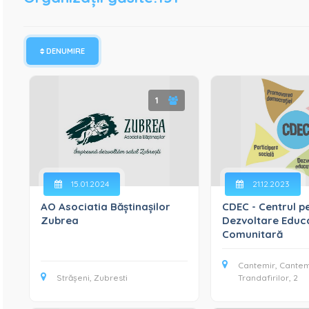
DENUMIRE
1
15.01.2024
21.12.2023
AO Asociatia Băștinașilor
CDEC - Centrul p
Zubrea
Dezvoltare Educa
Comunitară
Cantemir, Cantem
Strășeni, Zubresti
Trandafirilor, 2