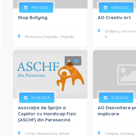
19.10.2023
04.10.2023
Stop Bullying
AO Creativ-Art
Strășeni, Vorniceni
Municipiul Chișinău, Chișinău
6
4
19.08.2023
10.07.2023
Asociația de Sprijin a
AO Dezvoltare pr
Copiilor cu Handicap Fizic
Implicare
(ASCHF) din Peresecina
Orhei, Peresecina, Mihail
Cimișlia, Cimislia, 