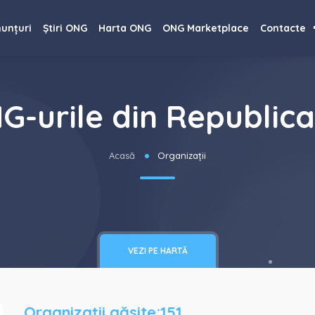
unțuri
Știri ONG
Harta ONG
ONG Marketplace
Contacte
G-urile din Republic
Acasă
Organizații
VEZI PE HARTĂ
Organizații găsite:151