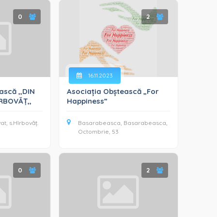
0
2
16.11.2023
ască ,,DIN
Asociația Obștească „For
RBOVĂȚ,,
Happiness”
at, s.Hîrbovăț.
Basarabeasca, Basarabeasca,
Octombrie, 53
0
2