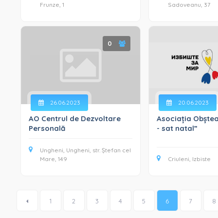
Frunze, 1
Sadoveanu, 37
0
26.06.2023
20.06.2023
AO Centrul de Dezvoltare
Asociația Obștea
Personală
- sat natal”
Ungheni, Ungheni, str. Ștefan cel
Mare, 149
Criuleni, Izbiste
1
2
3
4
5
6
7
8