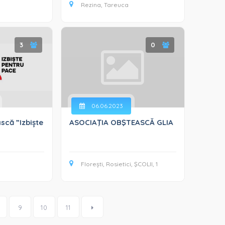
Rezina, Tareuca
3
0
06.06.2023
scă ”Izbiște
ASOCIAŢIA OBŞTEASCĂ GLIA
Florești, Rosietici, ŞCOLII, 1
9
10
11