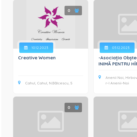
0
10.12.2023
05.12.2023
Creative Women
-Asociația Obște
INIMĂ PENTRU HÎ
Anenii Noi, Hirbov
Cahul, Cahul, N.Bălcescu, 5
r-l Anenii-Noi
0