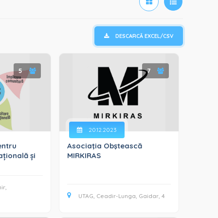
DESCARCĂ EXCEL/CSV
5
7
20.12.2023
entru
Asociaţia Obştească
țională și
MIRKIRAS
ir,
UTAG, Ceadir-Lunga, Gaidar, 4