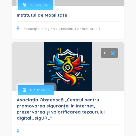
INTEGRITATE ȘI ANTICORUPȚIE (33)
10.04.2026
GESTIONAREA SITUAȚIILOR DE CRIZĂ (9)
Institutul de Mobilitate
Municipiul Chișinău, Chișinău, Pandurilor, 20
0
09.02.2026
Asociația Obștească „Centrul pentru
promovarea siguranței în Internet,
prezervarea și valorificarea tezaurului
digital „sigURL”