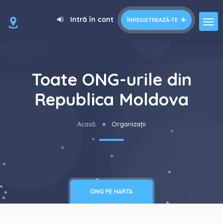
Intră în cont
ÎNREGISTREAZĂ-TE
Toate ONG-urile din
Republica Moldova
Acasă
Organizații
ONG PE HARTA