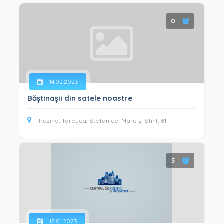
0
14.02.2023
Băștinașii din satele noastre
Rezina, Tareuca, Stefan cel Mare și Sfint, 61
5
18.01.2023