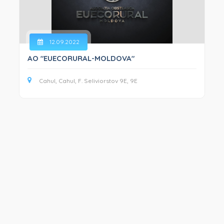
12.09.2022
AO "EUECORURAL-MOLDOVA"
Cahul, Cahul, F. Seliviorstov 9E, 9E