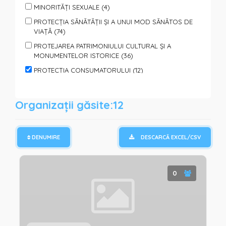
MINORITĂȚI SEXUALE (4)
PROTECȚIA SĂNĂTĂȚII ȘI A UNUI MOD SĂNĂTOS DE
VIAȚĂ (74)
PROTEJAREA PATRIMONIULUI CULTURAL ȘI A
MONUMENTELOR ISTORICE (36)
PROTECȚIA CONSUMATORULUI (12)
PROTECȚIA ANIMALELOR (7)
PROTECȚIA PERSOANELOR SUPUSE VIOLENȚEI (40)
Organizații găsite:12
SPORT, TURISM, ODIHNĂ ŞI AGREMENT (65)
SPRIJIN PENTRU FAMILII ȘI COPII (95)
DENUMIRE
DESCARCĂ EXCEL/CSV
SPRIJIN PERSOANELOR CU DIZABILITĂȚI (85)
SPRIJIN PERSOANELOR SOCIAL VULNERABILE (110)
TINERET (151)
0
VOLUNTARIAT (123)
PROTECȚIE ȘI ASISTENȚĂ UMANITARĂ (REFUGIAȚI,
CATACLISME, PANDEMII) (64)