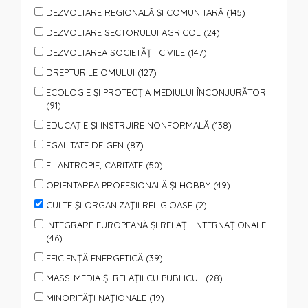
DEZVOLTARE REGIONALĂ ŞI COMUNITARĂ (145)
DEZVOLTARE SECTORULUI AGRICOL (24)
DEZVOLTAREA SOCIETĂȚII CIVILE (147)
DREPTURILE OMULUI (127)
ECOLOGIE ȘI PROTECȚIA MEDIULUI ÎNCONJURĂTOR
(91)
EDUCAŢIE ŞI INSTRUIRE NONFORMALĂ (138)
EGALITATE DE GEN (87)
FILANTROPIE, CARITATE (50)
ORIENTAREA PROFESIONALĂ ȘI HOBBY (49)
CULTE ŞI ORGANIZAŢII RELIGIOASE (2)
INTEGRARE EUROPEANĂ ȘI RELAȚII INTERNAȚIONALE
(46)
EFICIENȚĂ ENERGETICĂ (39)
MASS-MEDIA ȘI RELAȚII CU PUBLICUL (28)
MINORITĂŢI NAŢIONALE (19)