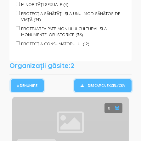
MINORITĂȚI SEXUALE (4)
PROTECȚIA SĂNĂTĂȚII ȘI A UNUI MOD SĂNĂTOS DE
VIAȚĂ (74)
PROTEJAREA PATRIMONIULUI CULTURAL ȘI A
MONUMENTELOR ISTORICE (36)
PROTECȚIA CONSUMATORULUI (12)
PROTECȚIA ANIMALELOR (7)
PROTECȚIA PERSOANELOR SUPUSE VIOLENȚEI (40)
Organizații găsite:2
SPORT, TURISM, ODIHNĂ ŞI AGREMENT (65)
SPRIJIN PENTRU FAMILII ȘI COPII (95)
DENUMIRE
DESCARCĂ EXCEL/CSV
SPRIJIN PERSOANELOR CU DIZABILITĂȚI (85)
SPRIJIN PERSOANELOR SOCIAL VULNERABILE (110)
TINERET (150)
0
VOLUNTARIAT (122)
PROTECȚIE ȘI ASISTENȚĂ UMANITARĂ (REFUGIAȚI,
CATACLISME, PANDEMII) (64)