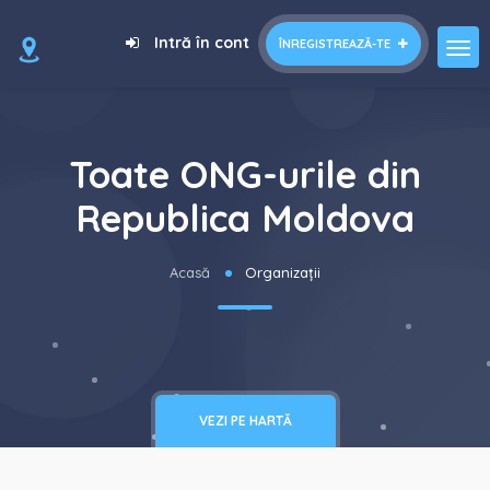
Intră în cont
ÎNREGISTREAZĂ-TE
Toate ONG-urile din
Republica Moldova
Acasă
Organizații
VEZI PE HARTĂ