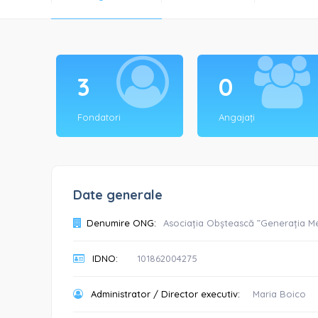
3
0
Fondatori
Angajați
Date generale
Denumire ONG:
Asociația Obștească ”Generația M
IDNO:
101862004275
Administrator / Director executiv:
Maria Boico