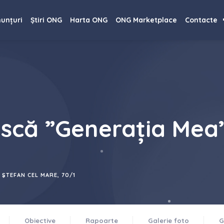
=
unțuri
Știri ONG
Harta ONG
ONG Marketplace
Contacte
ască ”Generația Mea
, ŞTEFAN CEL MARE, 70/1
Obiective
Rapoarte
Galerie foto
G