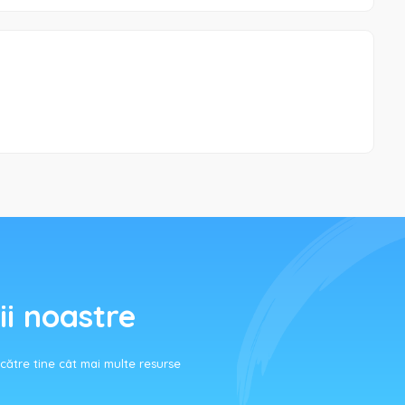
ii noastre
ătre tine cât mai multe resurse