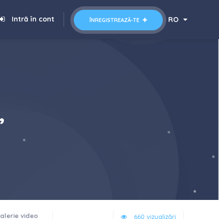
Intră în cont
RO
ÎNREGISTREAZĂ-TE
”
alerie video
660 vizualizări