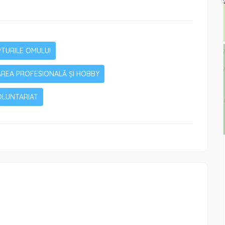
TURILE OMULUI
REA PROFESIONALĂ ȘI HOBBY
OLUNTARIAT