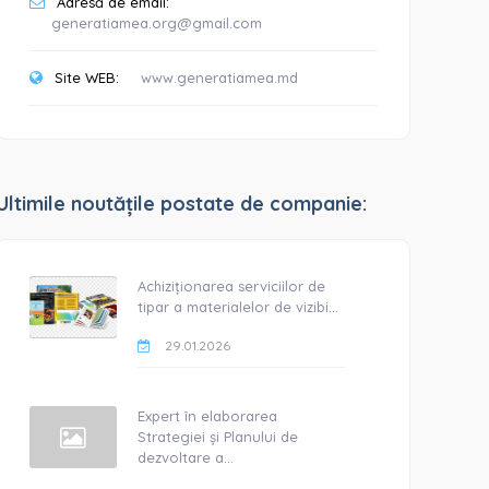
Adresă de email:
generatiamea.org@gmail.com
Site WEB:
www.generatiamea.md
Ultimile noutățile postate de companie:
Achiziționarea serviciilor de
tipar a materialelor de vizibi...
29.01.2026
Expert în elaborarea
Strategiei și Planului de
dezvoltare a...