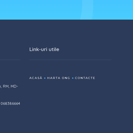
Link-uri utile
ACASĂ
HARTA ONG
CONTACTE
u, RM, MD-
 068386664