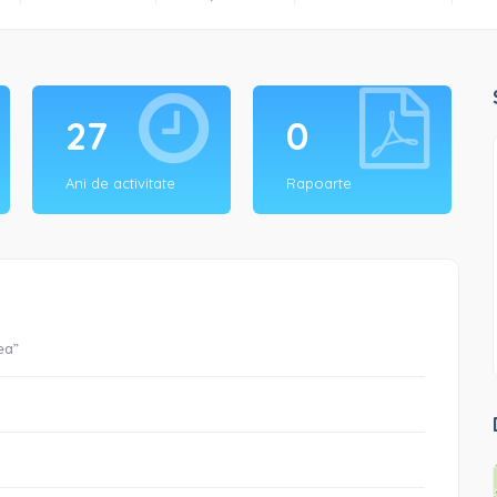
27
0
Ani de activitate
Rapoarte
ea”