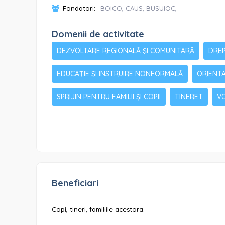
Fondatori:
BOICO, CAUS, BUSUIOC,
Domenii de activitate
DEZVOLTARE REGIONALĂ ŞI COMUNITARĂ
DREP
EDUCAŢIE ŞI INSTRUIRE NONFORMALĂ
ORIENTA
SPRIJIN PENTRU FAMILII ȘI COPII
TINERET
V
Beneficiari
Copi, tineri, familiile acestora.