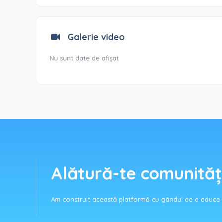
Galerie video
Nu sunt date de afișat
Alătură-te comunităț
Am construit această platformă cu gândul de a aduce c