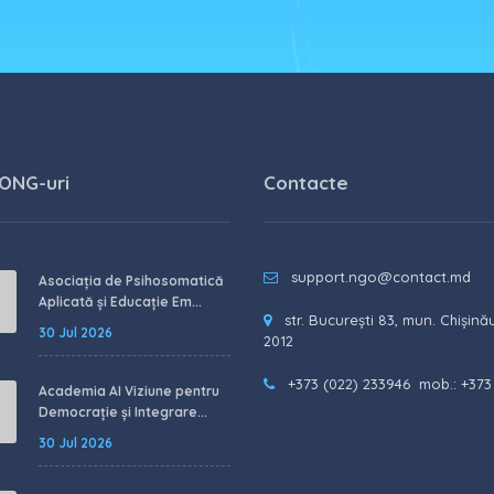
 ONG-uri
Contacte
support.ngo@contact.md
Asociația de Psihosomatică
Aplicată și Educație Em...
str. București 83, mun. Chișină
30 Jul 2026
2012
+373 (022) 233946
mob.: +373
Academia AI Viziune pentru
Democrație și Integrare...
30 Jul 2026