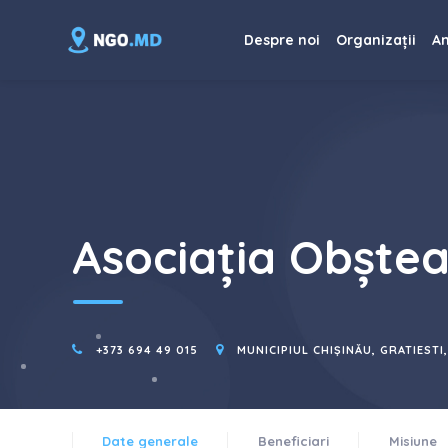
Despre noi
Organizații
An
Asociația Obște
+373 694 49 015
MUNICIPIUL CHIȘINĂU, GRATIESTI
Date generale
Beneficiari
Misiune