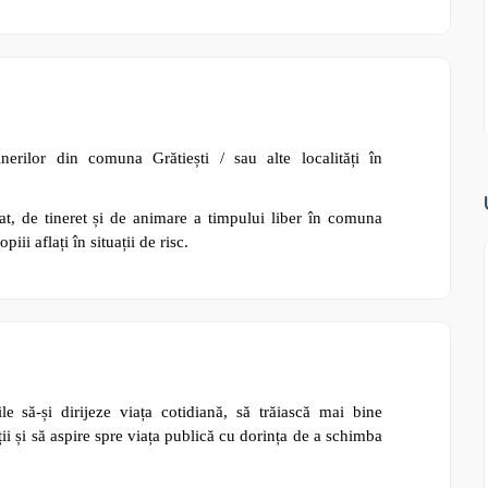
erilor din comuna Grătiești / sau alte localități în
t, de tineret și de animare a timpului liber în comuna
opiii aflați în situații de risc.
e să-și dirijeze viața cotidiană, să trăiască mai bine
i și să aspire spre viața publică cu dorința de a schimba