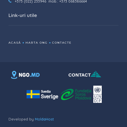
+373 (022) 233946
mob.: +373 068386664
Link-uri utile
ACASĂ
HARTA ONG
CONTACTE
Developed by
MoldaHost