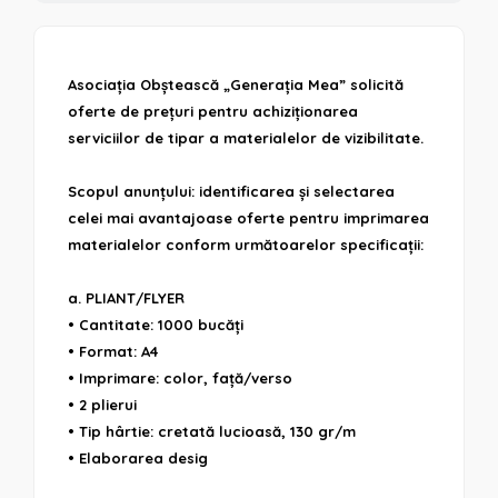
Asociația Obștească „Generația Mea” solicită
oferte de prețuri pentru achiziționarea
serviciilor de tipar a materialelor de vizibilitate.
Scopul anunțului: identificarea și selectarea
celei mai avantajoase oferte pentru imprimarea
materialelor conform următoarelor specificații:
a. PLIANT/FLYER
• Cantitate: 1000 bucăți
• Format: A4
• Imprimare: color, față/verso
• 2 plierui
• Tip hârtie: cretată lucioasă, 130 gr/m
• Elaborarea desig