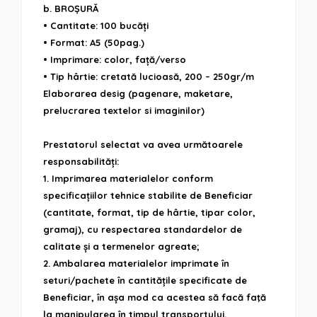
b. BROȘURĂ
• Cantitate: 100 bucăți
• Format: A5 (50pag.)
• Imprimare: color, față/verso
• Tip hârtie: cretată lucioasă, 200 – 250gr/m
Elaborarea desig (pagenare, maketare,
prelucrarea textelor si imaginilor)
Prestatorul selectat va avea următoarele
responsabilități:
1. Imprimarea materialelor conform
specificațiilor tehnice stabilite de Beneficiar
(cantitate, format, tip de hârtie, tipar color,
gramaj), cu respectarea standardelor de
calitate și a termenelor agreate;
2. Ambalarea materialelor imprimate în
seturi/pachete în cantitățile specificate de
Beneficiar, în așa mod ca acestea să facă faţă
la manipularea în timpul transportului,