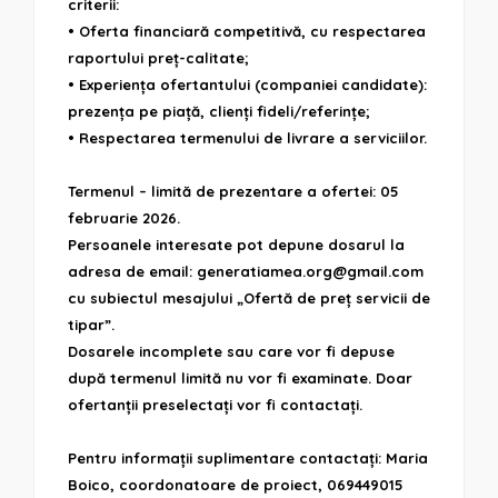
criterii:
• Oferta financiară competitivă, cu respectarea
raportului preț-calitate;
• Experiența ofertantului (companiei candidate):
prezența pe piață, clienți fideli/referințe;
• Respectarea termenului de livrare a serviciilor.
Termenul – limită de prezentare a ofertei: 05
februarie 2026.
Persoanele interesate pot depune dosarul la
adresa de email: generatiamea.org@gmail.com
cu subiectul mesajului „Ofertă de preț servicii de
tipar”.
Dosarele incomplete sau care vor fi depuse
după termenul limită nu vor fi examinate. Doar
ofertanții preselectați vor fi contactați.
Pentru informații suplimentare contactați: Maria
Boico, coordonatoare de proiect, 069449015