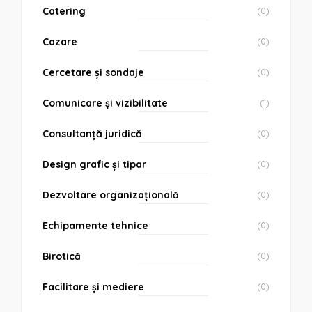
Catering
(0)
Cazare
(0)
Cercetare și sondaje
(0)
Comunicare și vizibilitate
(1)
Consultanță juridică
(0)
Design grafic și tipar
(0)
Dezvoltare organizațională
(0)
Echipamente tehnice
(0)
Birotică
(0)
Facilitare și mediere
(0)