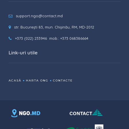
support.ngo@contact.md
str. București 83, mun. Chișinău, RM, MD-2012
+373 (022) 233946
mob.: +373 068386664
Link-uri utile
ACASĂ
HARTA ONG
CONTACTE