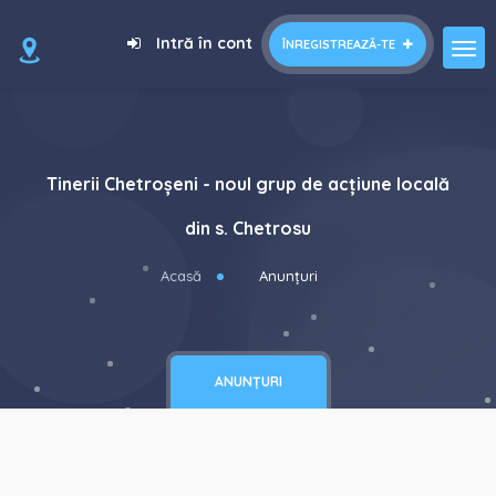
Intră în cont
ÎNREGISTREAZĂ-TE
Tinerii Chetroșeni - noul grup de acțiune locală
din s. Chetrosu
Acasă
Anunțuri
ANUNȚURI