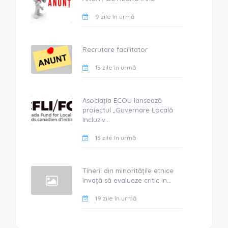
9 zile în urmă
Recrutare facilitator
15 zile în urmă
Asociația ECOU lansează
proiectul „Guvernare Locală
Incluziv...
15 zile în urmă
Tinerii din minoritățile etnice
învață să evalueze critic in...
19 zile în urmă