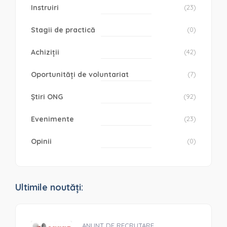
Instruiri
(23)
Stagii de practică
(0)
Achiziții
(42)
Oportunități de voluntariat
(7)
Știri ONG
(92)
Evenimente
(23)
Opinii
(0)
Ultimile noutăți:
ANUNȚ DE RECRUTARE