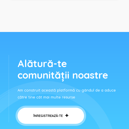
Alătură-te
comunității noastre
Am construit această platformă cu gândul de a aduce
către tine cât mai multe resurse
ÎNREGISTREAZĂ-TE