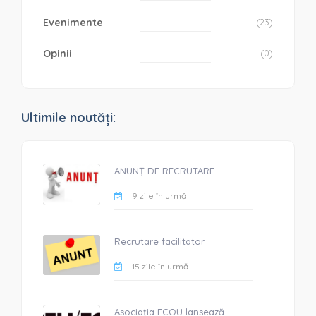
Evenimente
(23)
Opinii
(0)
Ultimile noutăți:
ANUNȚ DE RECRUTARE
9 zile în urmă
Recrutare facilitator
15 zile în urmă
Asociația ECOU lansează