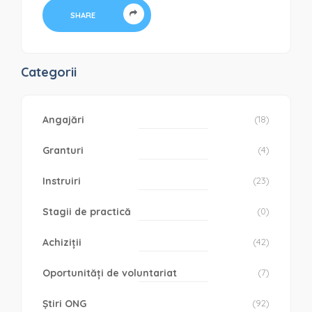
SHARE
Categorii
Angajări
(18)
Granturi
(4)
Instruiri
(23)
Stagii de practică
(0)
Achiziții
(42)
Oportunități de voluntariat
(7)
Știri ONG
(92)