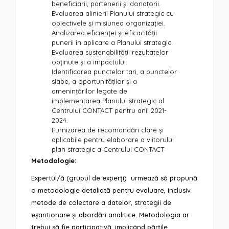
beneficiarii, partenerii și donatorii.
Evaluarea alinierii Planului strategic cu
obiectivele și misiunea organizației.
Analizarea eficienței și eficacității
punerii în aplicare a Planului strategic.
Evaluarea sustenabilității rezultatelor
obținute și a impactului.
Identificarea punctelor tari, a punctelor
slabe, a oportunităților și a
amenințărilor legate de
implementarea Planului strategic al
Centrului CONTACT pentru anii 2021-
2024.
Furnizarea de recomandări clare și
aplicabile pentru elaborare a viitorului
plan strategic a Centrului CONTACT
Metodologie:
Expertul/ă (grupul de experți) urmează să propună
o metodologie detaliată pentru evaluare, inclusiv
metode de colectare a datelor, strategii de
eșantionare și abordări analitice. Metodologia ar
trebui să fie participativă, implicând părțile