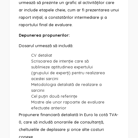
urmează să prezinte un grafic al activităților care
ar include etapele cheie, cum ar fi prezentarea unui
raport inițial, a constatărilor intermediare și a
raportului final de evaluare.
Depunerea propunerilor:
Dosarul urmează să includă:
CV detaliat
Scrisoarea de intenție care să
sublinieze aptitudinea expertului
(grupului de experți) pentru realizarea
acestei sarcini
Metodologia detaliată de realizare a
sarcinii
Cel puțin două referințe
Mostre ale unor rapoarte de evaluare
efectuate anterior
Propunere financiară detaliată în Euro la cotă TVA-
0, care să includă onorariile de consultanță,
cheltuielile de deplasare și orice alte costuri
conexe.