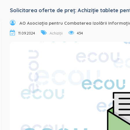
Solicitarea oferte de preț: Achiziție tablete pent
AO Asociația pentru Combaterea Izolării Informați
11.09.2024
Achiziții
434