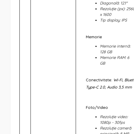
Diagonală: 12.1"
Rezoluție (px):
256
x 1600
Tip display: IPS
Memorie
Memorie internă:
128 GB
Memorie RAM: 6
GB
Conectivitate:
Wi-Fi, Blue
Type-C 2.0, Audio 3,5 mm
Foto/Video
Rezoluție video:
1080p - 30fps
Rezoluție cameră
principală: 8 MP