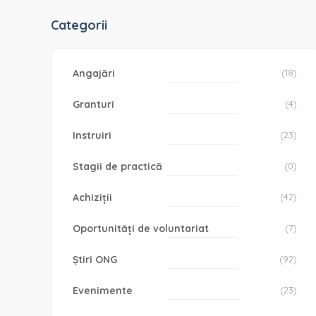
Categorii
Angajări
(18)
Granturi
(4)
Instruiri
(23)
Stagii de practică
(0)
Achiziții
(42)
Oportunități de voluntariat
(7)
Știri ONG
(92)
Evenimente
(23)