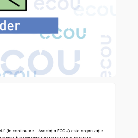
U” (în continuare – Asociația ECOU) este organizație
obiective fundamentale promovarea și apărarea