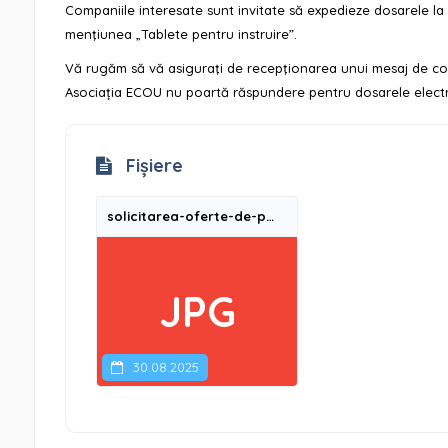
Companiile interesate sunt invitate să expedieze dosarele la
menţiunea „Tablete pentru instruire”.
Vă rugăm să vă asiguraţi de recepţionarea unui mesaj de conf
Asociația ECOU nu poartă răspundere pentru dosarele electr
Fișiere
solicitarea-oferte-de-pret-achizitie-tablete-pentru-instruire-ro
JPG
30.08.2025