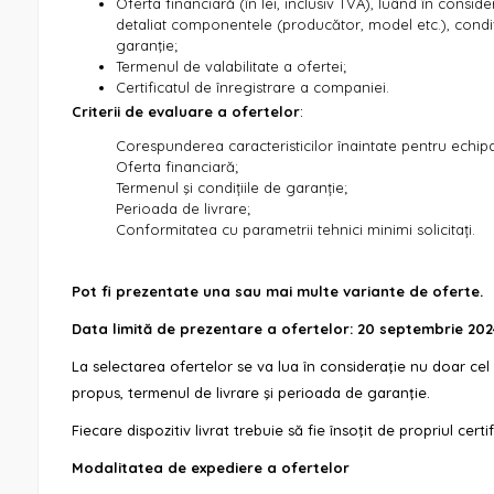
Oferta financiară (în lei, inclusiv TVA), luând în consid
detaliat componentele (producător, model etc.), condiț
garanţie;
Termenul de valabilitate a ofertei;
Certificatul de înregistrare a companiei.
Criterii de evaluare a ofertelor
:
Corespunderea caracteristicilor înaintate pentru echip
Oferta financiară;
Termenul şi condițiile de garanție;
Perioada de livrare;
Conformitatea cu parametrii tehnici minimi solicitați.
Pot fi prezentate una sau mai multe variante de oferte.
Data limită de prezentare a ofertelor: 20 septembrie 2024
La selectarea ofertelor se va lua în consideraţie nu doar cel 
propus, termenul de livrare şi perioada de garanţie.
Fiecare dispozitiv livrat trebuie să fie însoţit de propriul certi
Modalitatea de expediere a ofertelor