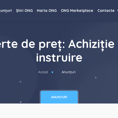
unțuri
Știri ONG
Harta ONG
ONG Marketplace
Contacte
rte de preț: Achiziți
instruire
Acasă
Anunțuri
ANUNȚURI