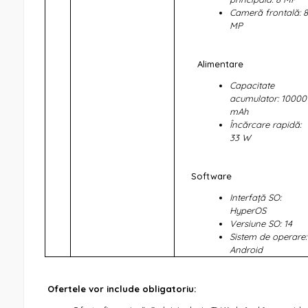
Cameră frontală: 8
MP
Alimentare
Capacitate
acumulator: 10000
mAh
Încărcare rapidă:
33 W
Software
Interfață SO:
HyperOS
Versiune SO: 14
Sistem de operare:
Android
Ofertele vor include obligatoriu: