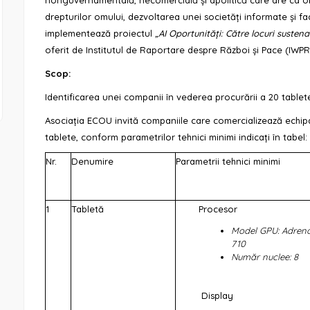
drepturilor omului, dezvoltarea unei societăți informate și fa
implementează proiectul
„AI Oportunități: Către locuri sustenab
oferit de Institutul de Raportare despre Război și Pace (IWPR)
Scop:
Identificarea unei companii în vederea procurării a 20 tablete
Asociația ECOU invită companiile care comercializează echip
tablete, conform parametrilor tehnici minimi indicați în tabel:
Nr.
Denumire
Parametrii tehnici minimi
1
Tabletă
Procesor
Model GPU:
Adren
710
Număr nuclee: 8
Display