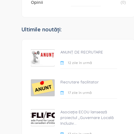
Opinii
(0)
Ultimile noutăți:
ANUNȚ DE RECRUTARE
12 zile în urmă
Recrutare facilitator
17 zile în urmă
Asociația ECOU lansează
proiectul „Guvernare Locală
Incluziv...
17 zile în urmă