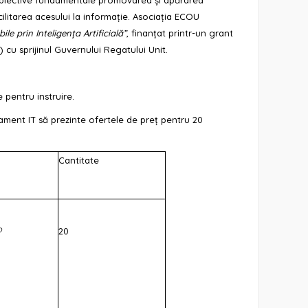
cilitarea acesului la informație. Asociația ECOU
ile prin Inteligența Artificială”
, finanțat printr-un grant
 cu sprijinul Guvernului Regatului Unit.
 pentru instruire.
ament IT să prezinte ofertele de preț pentru 20
Cantitate
o
20