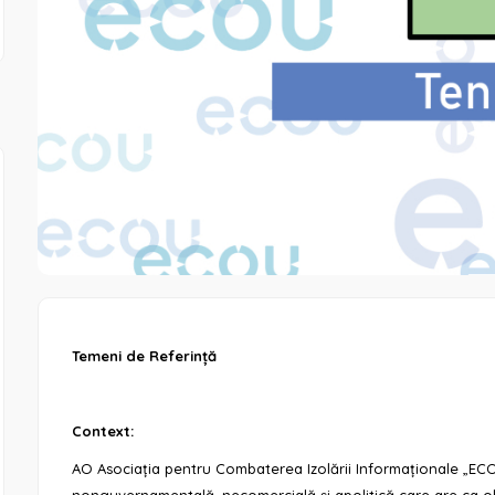
Temeni de Referință
Context:
AO Asociația pentru Combaterea Izolării Informaționale „ECO
nonguvernamentală, necomercială și apolitică care are ca 