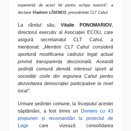
experiență de acest fel pentru echipa noastră”,
a
declarat
Vladimir LÎSENCO
, președintele CLT Cahul.
La rândul său,
Vitalie PONOMARIOV
,
directorul executiv al Asociației ECOU, care
asigură secretariatul CLT Cahul, a
menționat:
„Membrii CLT Cahul consideră
oportună modificarea cadrului legal actual
privind transparența decizională. Această
ședință comună denotă interesul sporit al
societății civile din regiunea Cahul pentru
dezvoltarea democrației participative la nivel
local”.
Urmare ședinței comune, la începutul acestei
săptămâni, a fost trimis un
Demers cu 43
propuneri și recomandări la proiectul de
Lege
care vizează consolidarea