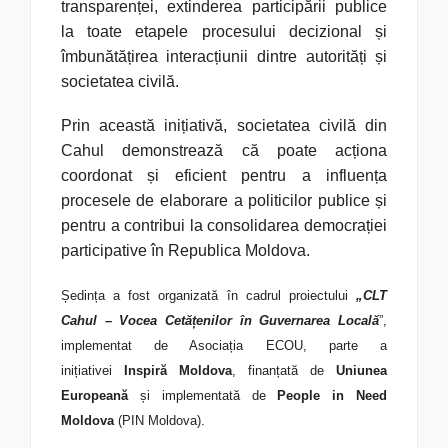
transparenței, extinderea participării publice
la toate etapele procesului decizional și
îmbunătățirea interacțiunii dintre autorități și
societatea civilă.
Prin această inițiativă, societatea civilă din
Cahul demonstrează că poate acționa
coordonat și eficient pentru a influența
procesele de elaborare a politicilor publice și
pentru a contribui la consolidarea democrației
participative în Republica Moldova.
Ședința a fost organizată în cadrul proiectului
„CLT
Cahul – Vocea Cetățenilor în Guvernarea Locală
”,
implementat de Asociația ECOU, parte a
inițiativei
Inspiră Moldova
, finanțată de
Uniunea
Europeană
și implementată de
People in Need
Moldova
(PIN Moldova).