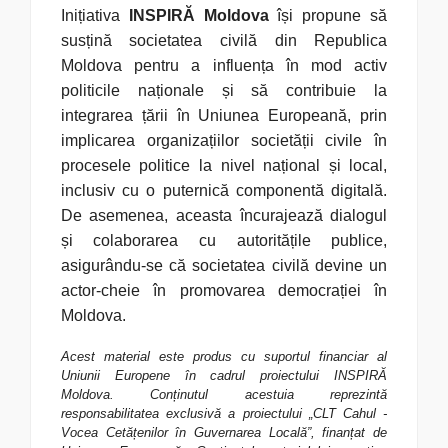
Inițiativa
INSPIRĂ Moldova
își propune să
susțină societatea civilă din Republica
Moldova pentru a influența în mod activ
politicile naționale și să contribuie la
integrarea țării în Uniunea Europeană, prin
implicarea organizațiilor societății civile în
procesele politice la nivel național și local,
inclusiv cu o puternică componentă digitală.
De asemenea, aceasta încurajează dialogul
și colaborarea cu autoritățile publice,
asigurându-se că societatea civilă devine un
actor-cheie în promovarea democrației în
Moldova.
Acest material este produs cu suportul financiar al
Uniunii Europene în cadrul proiectului INSPIRĂ
Moldova. Conținutul acestuia reprezintă
responsabilitatea exclusivă a proiectului „CLT Cahul -
Vocea Cetățenilor în Guvernarea Locală”, finanțat de