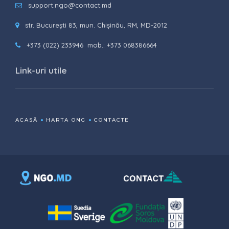
support.ngo@contact.md
str. București 83, mun. Chișinău, RM, MD-2012
+373 (022) 233946
mob.: +373 068386664
Link-uri utile
ACASĂ
HARTA ONG
CONTACTE