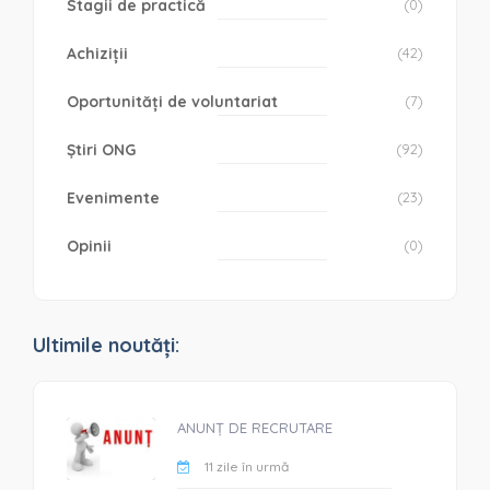
Stagii de practică
(0)
Achiziții
(42)
Oportunități de voluntariat
(7)
Știri ONG
(92)
Evenimente
(23)
Opinii
(0)
Ultimile noutăți:
ANUNȚ DE RECRUTARE
11 zile în urmă