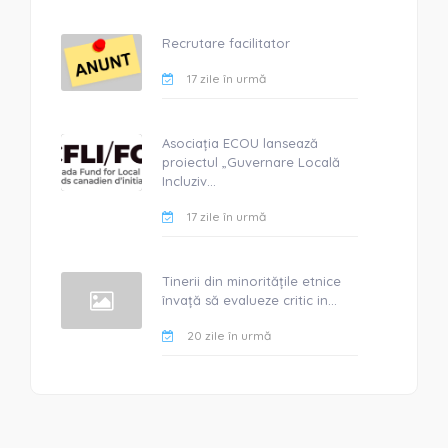
Recrutare facilitator
17 zile în urmă
Asociația ECOU lansează
proiectul „Guvernare Locală
Incluziv...
17 zile în urmă
Tinerii din minoritățile etnice
învață să evalueze critic in...
20 zile în urmă