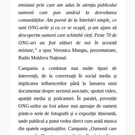
emisiuni prin care am adus în atenția publicului
oamenii care pun umărul la dezvoltarea
comunităților. Am pornit de la întrebări simple, ce
sunt ONG-urile și cu ce se ocupă, și am ajuns să
descoperim oameni care schimbă vieți. Peste 70 de
ONG-uri au fost alături de noi în această
misiune,”
a spus Veronica Mungiu, prezentatoare,
Radio Moldova Național.
Campania a combinat mai multe tipuri de
intervenții, de la conversații în social media și
implicarea influencerilor până la lansarea unui
documentar despre sectorul asociativ, spoturi video,
apariții media și podcasturi. În paralel, poveștile
ONG-urilor au fost aduse mai aproape de oameni
printr-o serie de fotografii și o expoziție itinerantă,
unde publicul a putut vedea direct cum arată munca
din spatele organizațiilor. Campania „Oamenii care