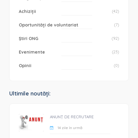
Achiziții
(42)
Oportunități de voluntariat
(7)
Știri ONG
(92)
Evenimente
(23)
Opinii
(0)
Ultimile noutăți:
ANUNȚ DE RECRUTARE
14 zile în urmă