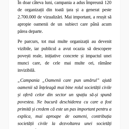
În doar câteva luni, campania a adus împreună 120
de organizații din toată țara și a generat peste
2.700.000 de vizualizări. Mai important, a reușit să
apropie oamenii de un subiect care până acum
părea departe.
Pe parcurs, tot mai multe organizații au devenit
vizibile, iar publicul a avut ocazia să descopere
povești reale, inițiative concrete și impactul unei
munci care, de cele mai multe ori, rămâne
invizibilă.
„Campania „Oamenii care pun umărul” ajută
oamenii să înțeleagă mai bine rolul societății civile
și oferă celor din sector un spațiu să-și spună
povestea.
Ne bucură deschiderea cu care a fost
primită și credem că este un pas important pentru a
explica, mai aproape de oameni, contribuția
societății civile la dezvoltarea unei societăți