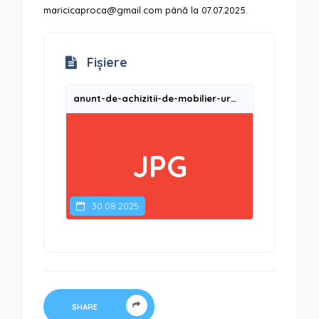
maricicaproca@gmail.com până la 07.07.2025.
Fișiere
anunt-de-achizitii-de-mobilier-urban-si-echipamente-de-joaca-ro
JPG
30.08.2025
SHARE