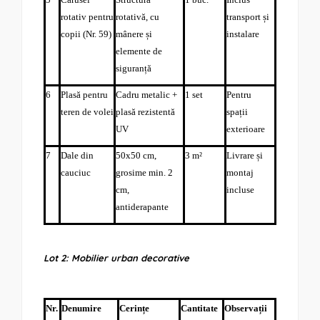
rotativ pentru
rotativă, cu
transport și
copii (Nr. 59)
mânere și
instalare
elemente de
siguranță
6
Plasă pentru
Cadru metalic +
1 set
Pentru
teren de volei
plasă rezistentă
spații
UV
exterioare
7
Dale din
50x50 cm,
3 m²
Livrare și
cauciuc
grosime min. 2
montaj
cm,
incluse
antiderapante
Lot 2: Mobilier urban decorative
Nr.
Denumire
Cerințe
Cantitate
Observații