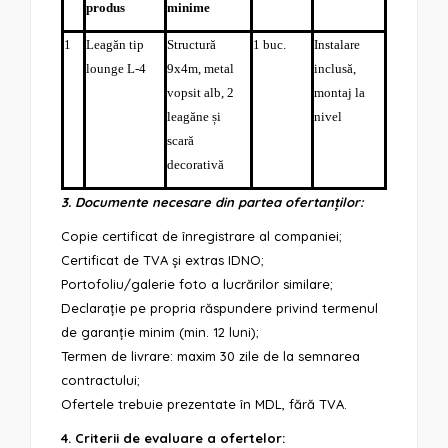
produs
minime
1
Leagăn tip
Structură
1 buc.
Instalare
lounge L-4
9x4m, metal
inclusă,
vopsit alb, 2
montaj la
leagăne și
nivel
scară
decorativă
3. Documente necesare din partea ofertanților:
Copie certificat de înregistrare al companiei;
Certificat de TVA și extras IDNO;
Portofoliu/galerie foto a lucrărilor similare;
Declarație pe propria răspundere privind termenul
de garanție minim (min. 12 luni);
Termen de livrare: maxim 30 zile de la semnarea
contractului;
Ofertele trebuie prezentate în MDL, fără TVA.
4. Criterii de evaluare a ofertelor: