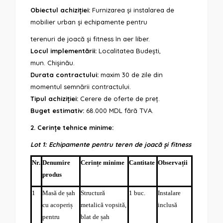
Obiectul achiziției:
Furnizarea și instalarea de
mobilier urban și echipamente pentru
terenuri de joacă și fitness în aer liber.
Locul implementării:
Localitatea Budești,
mun. Chișinău.
Durata contractului:
maxim 30 de zile din
momentul semnării contractului.
Tipul achiziției:
Cerere de oferte de preț.
Buget estimativ:
68.000 MDL fără TVA.
2. Cerințe tehnice minime:
Lot 1: Echipamente pentru teren de joacă și fitness
Nr.
Denumire
Cerințe minime
Cantitate
Observații
produs
1
Masă de șah
Structură
1 buc.
Instalare
cu acoperiș
metalică vopsită,
inclusă
pentru
blat de șah