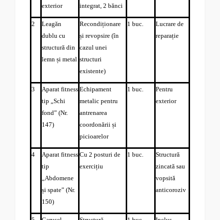
exterior
integrat, 2 bănci
2
Leagăn
Recondiționare
1 buc.
Lucrare de
dublu cu
și revopsire (în
reparație
structură din
cazul unei
lemn și metal
structuri
existente)
3
Aparat fitness
Echipament
1 buc.
Pentru
tip „Schi
metalic pentru
exterior
fond” (Nr.
antrenarea
147)
coordonării și
picioarelor
4
Aparat fitness
Cu 2 posturi de
1 buc.
Structură
tip
exercițiu
zincată sau
„Abdomene
vopsită
și spate” (Nr.
anticoroziv
150)
5
Carusel
Structură
1 buc.
Inclus