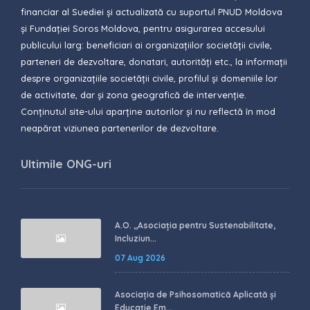
financiar al Suediei și actualizată cu suportul PNUD Moldova
și Fundației Soros Moldova, pentru asigurarea accesului
publicului larg: beneficiari ai organizațiilor societății civile,
parteneri de dezvoltare, donatari, autorități etc., la informații
despre organizațiile societății civile, profilul și domeniile lor
de activitate, dar și zona geografică de intervenție.
Conținutul site-ului aparține autorilor și nu reflectă în mod
neapărat viziunea partenerilor de dezvoltare.
Ultimile ONG-uri
A.O. ,,Asociația pentru Sustenabilitate,
Incluziun...
07 Aug 2026
Asociația de Psihosomatică Aplicată și
Educație Em...