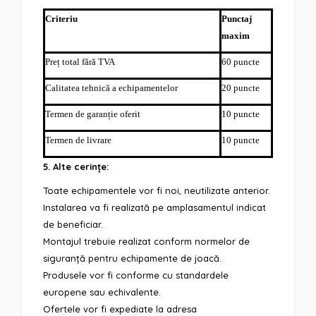
Criteriu
Punctaj
maxim
Preț total fără TVA
60 puncte
Calitatea tehnică a echipamentelor
20 puncte
Termen de garanție oferit
10 puncte
Termen de livrare
10 puncte
5. Alte cerințe:
Toate echipamentele vor fi noi, neutilizate anterior.
Instalarea va fi realizată pe amplasamentul indicat
de beneficiar.
Montajul trebuie realizat conform normelor de
siguranță pentru echipamente de joacă.
Produsele vor fi conforme cu standardele
europene sau echivalente.
Ofertele vor fi expediate la adresa