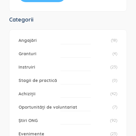
Categorii
Angajări
(18)
Granturi
(4)
Instruiri
(23)
Stagii de practică
(0)
Achiziții
(42)
Oportunități de voluntariat
(7)
Știri ONG
(92)
Evenimente
(23)