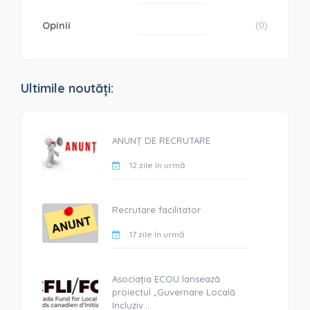
Opinii
(0)
Ultimile noutăți:
ANUNȚ DE RECRUTARE
12 zile în urmă
Recrutare facilitator
17 zile în urmă
Asociația ECOU lansează
proiectul „Guvernare Locală
Incluziv...