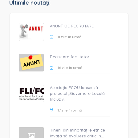
Ultimile noutăți:
ANUNȚ DE RECRUTARE
11 zile în urmă
Recrutare facilitator
16 zile în urmă
Asociația ECOU lansează
proiectul „Guvernare Locală
Incluziv...
17 zile în urmă
Tinerii din minoritățile etnice
învață să evalueze critic in...