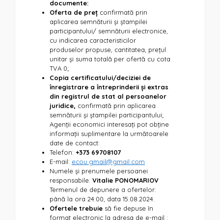
documente:
Oferta de preț
confirmată prin
aplicarea semnăturii și ștampilei
participantului/ semnăturii electronice,
cu indicarea caracteristicilor
produselor propuse, cantitatea, prețul
unitar și suma totală per ofertă cu cota
TVA 0;
Copia certificatului/deciziei
de
înregistrare a întreprinderii și extras
din registrul de stat al persoanelor
juridice,
confirmată prin aplicarea
semnăturii și ștampilei participantului;
Agenții economici interesați pot obține
informații suplimentare la următoarele
date de contact:
Telefon:
+373 69708107
E-mail:
ecou.gmail@gmail.com
Numele și prenumele persoanei
responsabile:
Vitalie PONOMARIOV
Termenul de depunere a ofertelor:
până la ora 24:00, data 15.08.2024.
Ofertele trebuie
să fie depuse în
format electronic la adresa de e-mail :