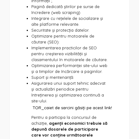
informații ;
Pagină dedicată știrilor pe surse de
încredere (web scraping)
Integrare cu rețelele de socializare și
alte platforme relevante.
Securitate și protecția datelor.
Optimizare pentru motoarele de
căutare (SEO):
Implementarea practicilor de SEO
pentru creșterea vizibilității și
clasamentului în motoarele de căutare.
Optimizarea performanței site-ului web
și a timpilor de încărcare a paginilor.
Suport și mentenanță:
Asigurarea unui suport tehnic adecvat
și actualizări periodice pentru
întreținerea și optimizarea continuă a
site-ului.
TOR_caiet de sarcini găsiți pe
acest link
!
Pentru a participa la concursul de
achiziție,
agenții economici trebuie să
depună dosarele de participare
care vor conține următoarele