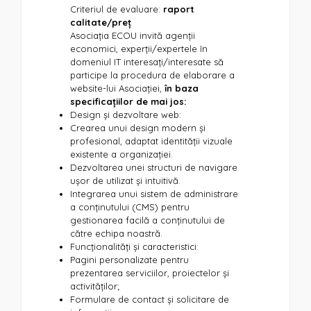
Criteriul de evaluare:
raport
calitate/preț
Asociația ECOU invită agenții
economici, experții/expertele în
domeniul IT interesați/interesate să
participe la procedura de elaborare a
website-lui Asociației,
în baza
specificațiilor
de mai jos:
Design și dezvoltare web:
Crearea unui design modern și
profesional, adaptat identității vizuale
existente a organizației.
Dezvoltarea unei structuri de navigare
ușor de utilizat și intuitivă.
Integrarea unui sistem de administrare
a conținutului (CMS) pentru
gestionarea facilă a conținutului de
către echipa noastră.
Funcționalități și caracteristici:
Pagini personalizate pentru
prezentarea serviciilor, proiectelor și
activităților;
Formulare de contact și solicitare de