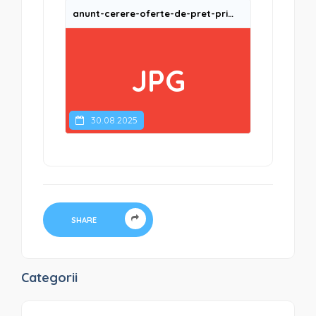
anunt-cerere-oferte-de-pret-privind-serviciul-de-creare-al-website-lui-organizatiei-asociatiei-ecou-ro
JPG
30.08.2025
SHARE
Categorii