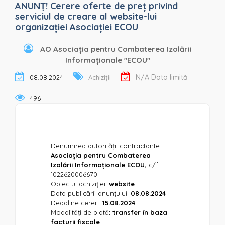
ANUNȚ! Cerere oferte de preț privind
serviciul de creare al website-lui
organizației Asociației ECOU
AO Asociația pentru Combaterea Izolării
Informaționale "ECOU"
N/A Data limită
08.08.2024
Achiziții
496
Denumirea autorității contractante:
Asociația pentru Combaterea
Izolării Informaționale ECOU,
c/f:
1022620006670
Obiectul achiziției:
website
Data publicării anunțului:
08.08.2024
Deadline cereri:
15.08.2024
Modalități de plată
: transfer în baza
facturii fiscale