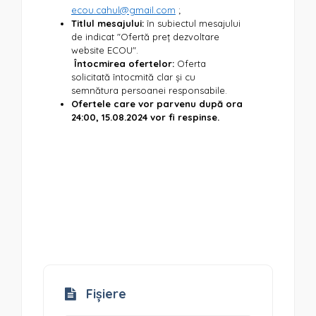
ecou.cahul@gmail.com
;
Titlul mesajului:
în subiectul mesajului
de indicat "Ofertă preț dezvoltare
website ECOU".
Întocmirea ofertelor:
Oferta
solicitată întocmită clar și cu
semnătura persoanei responsabile.
Ofertele care vor parvenu după ora
24:00, 15.08.2024 vor fi respinse.
Fișiere