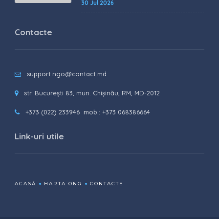
30 Jul 2026
Contacte
support.ngo@contact.md
str. București 83, mun. Chișinău, RM, MD-2012
+373 (022) 233946
mob.: +373 068386664
Link-uri utile
ACASĂ
HARTA ONG
CONTACTE