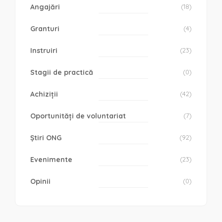
Angajări
(18)
Granturi
(4)
Instruiri
(23)
Stagii de practică
(0)
Achiziții
(42)
Oportunități de voluntariat
(7)
Știri ONG
(92)
Evenimente
(23)
Opinii
(0)