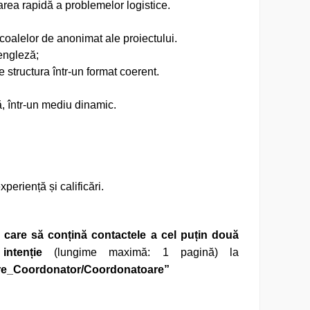
varea rapidă a problemelor logistice.
tocoalelor de anonimat ale proiectului.
engleză;
e structura într-un format coerent.
, într-un mediu dinamic.
xperiență și calificări.
 care să conțină contactele a cel puțin două
intenție
(lungime maximă: 1 pagină) la
re_Coordonator/Coordonatoare”