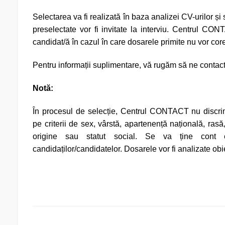
Selectarea va fi realizată în baza analizei CV-urilor și
preselectate vor fi invitate la interviu. Centrul CO
candidat/ă în cazul în care dosarele primite nu vor cor
Pentru informații suplimentare, vă rugăm să ne contact
Notă:
În procesul de selecție, Centrul CONTACT nu discrim
pe criterii de sex, vârstă, apartenență națională, rasă, 
origine sau statut social. Se va ține cont e
candidaților/candidatelor. Dosarele vor fi analizate obie