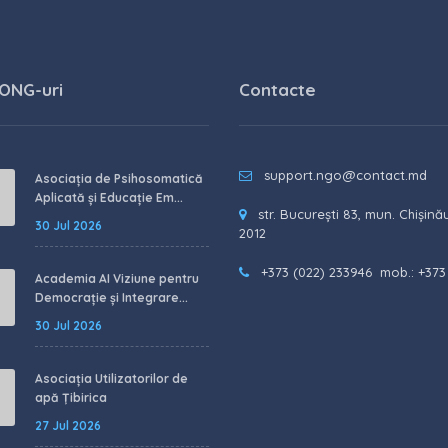
 ONG-uri
Contacte
support.ngo@contact.md
Asociația de Psihosomatică
Aplicată și Educație Em...
str. București 83, mun. Chișină
30 Jul 2026
2012
+373 (022) 233946
mob.: +373
Academia AI Viziune pentru
Democrație și Integrare...
30 Jul 2026
Asociația Utilizatorilor de
apă Țibirica
27 Jul 2026