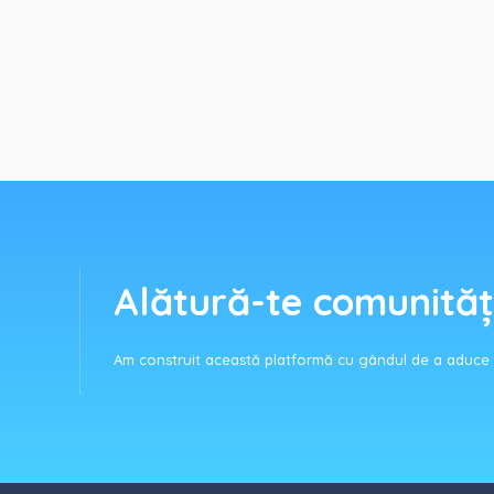
Alătură-te comunităț
Am construit această platformă cu gândul de a aduce c