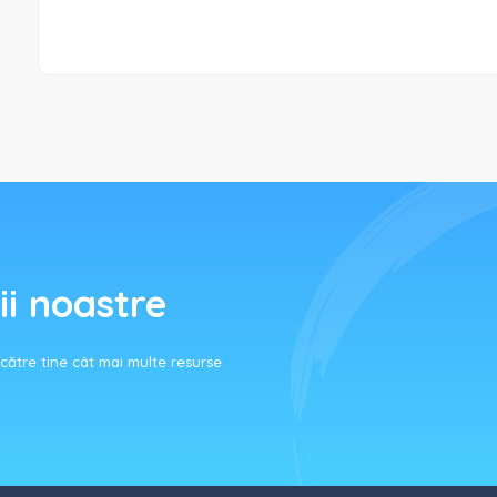
ii noastre
ătre tine cât mai multe resurse