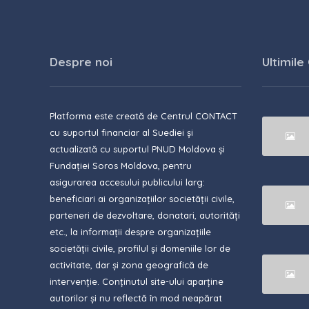
Despre noi
Ultimile
Platforma este creată de Centrul CONTACT
cu suportul financiar al Suediei și
actualizată cu suportul PNUD Moldova și
Fundației Soros Moldova, pentru
asigurarea accesului publicului larg:
beneficiari ai organizațiilor societății civile,
parteneri de dezvoltare, donatari, autorități
etc., la informații despre organizațiile
societății civile, profilul și domeniile lor de
activitate, dar și zona geografică de
intervenție. Conținutul site-ului aparține
autorilor și nu reflectă în mod neapărat