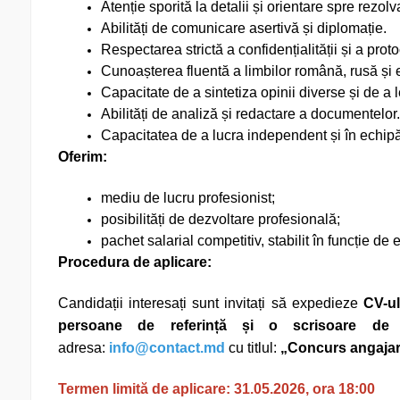
Atenție sporită la detalii și orientare spre rezol
Abilități de comunicare asertivă și diplomație.
Respectarea strictă a confidențialității și a pro
Cunoașterea fluentă a limbilor română, rusă și 
Capacitate de a sintetiza opinii diverse și de a l
Abilități de analiză și redactare a documentelor.
Capacitatea de a lucra independent și în echipă
Oferim:
mediu de lucru profesionist;
posibilități de dezvoltare profesională;
pachet salarial competitiv, stabilit în funcție de e
Procedura de aplicare:
Candidații interesați sunt invitați să expedieze
CV-ul
persoane de referință și o
scrisoare de 
adresa:
info@contact.md
cu titlul:
„Concurs angaja
Termen limită de aplicare: 31.05.2026, ora 18:00