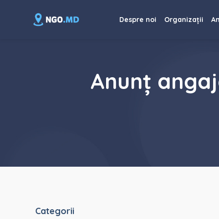
Despre noi
Organizații
An
Anunț anga
Categorii