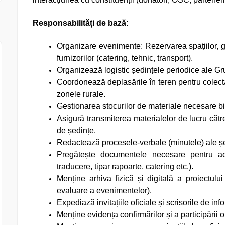
Responsabilități de bază:
Organizare evenimente: Rezervarea spațiilor, ge
furnizorilor (catering, tehnic, transport).
Organizează logistic ședințele periodice ale Gr
Coordonează deplasările în teren pentru colect
zonele rurale.
Gestionarea stocurilor de materiale necesare bir
Asigură transmiterea materialelor de lucru către
de ședințe.
Redactează procesele-verbale (minutele) ale șe
Pregătește documentele necesare pentru achi
traducere, tipar rapoarte, catering etc.).
Menține arhiva fizică și digitală a proiectului
evaluare a evenimentelor).
Expediază invitațiile oficiale și scrisorile de in
Menține evidența confirmărilor și a participării or