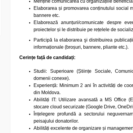
Menține comunicarea cu organizațiile beneficia
Elaborarea și promovarea conținutului social
bannere etc.
Elaborează anunțuri/comunicate despre evenim
proiectelor și le distribuie pe rețelele de sociali
Participă la elaborarea şi distribuirea publicați
informaționale (broșuri, bannere, pliante etc.).
Cerințe față de candidați:
Studii: Superioare (Științe Sociale, Comun
domenii conexe).
Experiență: Minimum 2 ani în activități de c
din Moldova.
Abilități IT: Utilizare avansată a MS Office 
stocare cloud securizate (Google Drive, OneDriv
Înțelegere profundă a sectorului neguvern
peisajului donatorilor.
Abilități excelente de organizare și management