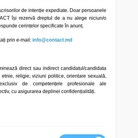
 scrisorilor de intenție expediate. Doar persoanele
NTACT își rezervă dreptul de a nu alege niciun/o
espunde cerințelor specificate în anunț.
ați prin e-mail:
info@contact.md
inează direct sau indirect candidatul/candidata
etnie, religie, viziuni politice, orientare sexuală,
xclusiv de competențele profesionale ale
ctiv, cu asigurarea deplinei confidențialități.