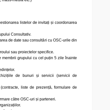
stionarea listelor de invitați și coordonarea
upului Consultativ.
area de date sau consultări cu OSC-urile din
oului sau proiectelor specifice.
 membrii grupului cu cel puțin 5 zile înainte
dințelor.
zițiile de bunuri și servicii (servicii de
 (contracte, liste de prezență, formulare de
formare către OSC-uri și parteneri.
ganizațiilor.