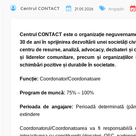
Centrul CONTACT
21.05.2026
Angajări
Centrul CONTACT este o organizație neguvernamen
30 de ani în sprijinirea dezvoltării unei societăți ci
centru de resurse, analiză, advocacy, dezbateri și c
și liderelor comunitare, precum și organizațiilor 
schimbări pozitive și durabile în societate.
Funcție:
Coordonator/Coordonatoare
Program de muncă:
75% – 100%
Perioada de angajare:
Perioadă determinată (pân
extindere
Coordonatorul/Coordonatoarea va fi responsabil/ă
interacțiunea cu constituenții (donatori, OSC, partener