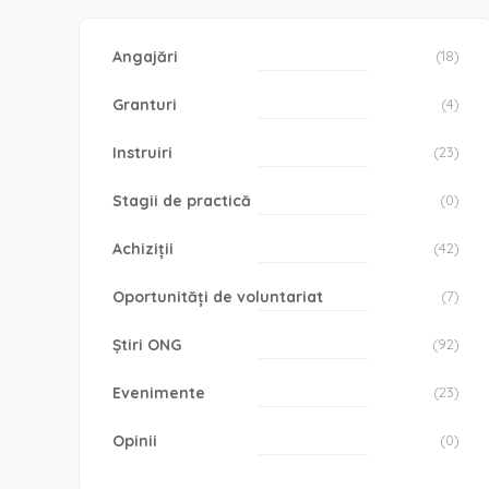
Angajări
(18)
Granturi
(4)
Instruiri
(23)
Stagii de practică
(0)
Achiziții
(42)
Oportunități de voluntariat
(7)
Știri ONG
(92)
Evenimente
(23)
Opinii
(0)