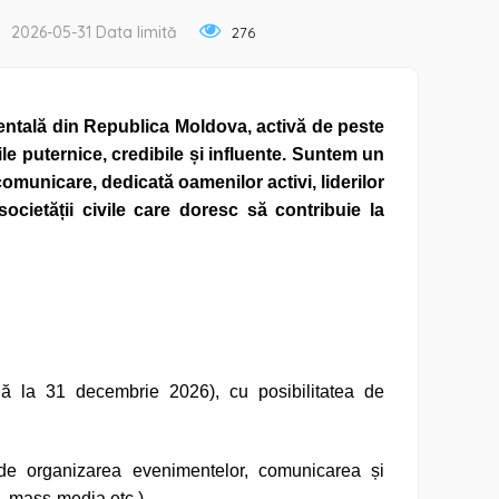
2026-05-31 Data limită
276
tală din Republica Moldova, activă de peste
vile puternice, credibile și influente. Suntem un
omunicare, dedicată oamenilor activi, liderilor
societății civile care doresc să contribuie la
ă la 31 decembrie 2026), cu posibilitatea de
 de organizarea evenimentelor, comunicarea și
i, mass-media etc.)