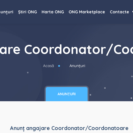
unțuri
Știri ONG
Harta ONG
ONG Marketplace
Contacte
jare Coordonator/Co
Acasă
Anunțuri
ANUNȚURI
Anunț angajare Coordonator/Coordonatoare