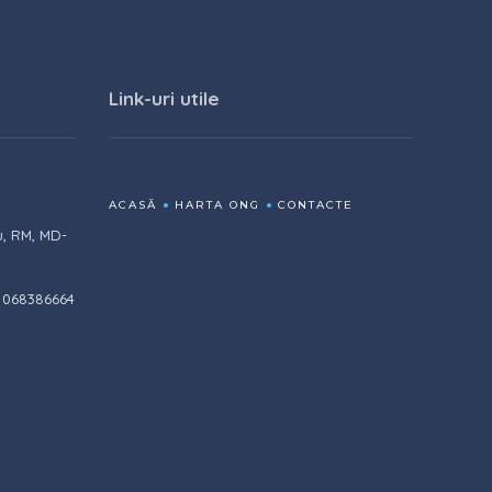
Link-uri utile
ACASĂ
HARTA ONG
CONTACTE
u, RM, MD-
 068386664