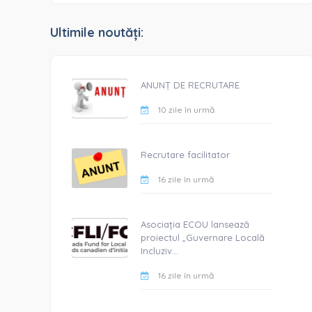
Ultimile noutăți:
ANUNȚ DE RECRUTARE
10 zile în urmă
Recrutare facilitator
16 zile în urmă
Asociația ECOU lansează
proiectul „Guvernare Locală
Incluziv...
16 zile în urmă