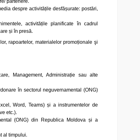
re/ partenere.
 media despre
activitățile desfășurate
: postări,
entele, activitățile planificate în cadrul
zare și în presă.
ilor, rapoartelor, materialelor promoționale şi
icare, Management, Administrație sau alte
oordonare în sectorul neguvernamental (ONG)
(Excel, Word, Teams) și a instrumentelor de
e etc.).
amental (ONG) din Republica Moldova și a
 al timpului.