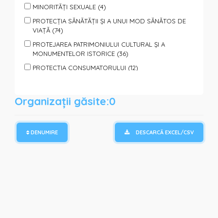
MINORITĂȚI SEXUALE (4)
PROTECȚIA SĂNĂTĂȚII ȘI A UNUI MOD SĂNĂTOS DE
VIAȚĂ (74)
PROTEJAREA PATRIMONIULUI CULTURAL ȘI A
MONUMENTELOR ISTORICE (36)
PROTECȚIA CONSUMATORULUI (12)
PROTECȚIA ANIMALELOR (7)
PROTECȚIA PERSOANELOR SUPUSE VIOLENȚEI (40)
Organizații găsite:0
SPORT, TURISM, ODIHNĂ ŞI AGREMENT (65)
SPRIJIN PENTRU FAMILII ȘI COPII (95)
DENUMIRE
DESCARCĂ EXCEL/CSV
SPRIJIN PERSOANELOR CU DIZABILITĂȚI (85)
SPRIJIN PERSOANELOR SOCIAL VULNERABILE (110)
TINERET (150)
VOLUNTARIAT (122)
PROTECȚIE ȘI ASISTENȚĂ UMANITARĂ (REFUGIAȚI,
CATACLISME, PANDEMII) (64)