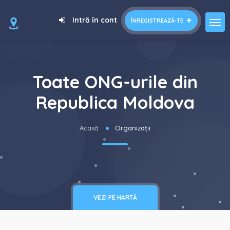
Intră în cont
ÎNREGISTREAZĂ-TE
Toate ONG-urile din
Republica Moldova
Acasă
Organizații
VEZI PE HARTĂ