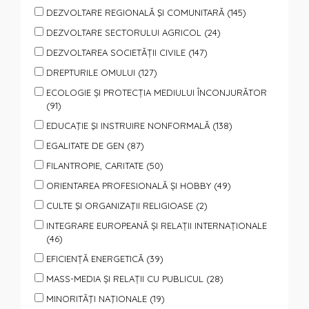
DEZVOLTARE REGIONALĂ ŞI COMUNITARĂ (145)
DEZVOLTARE SECTORULUI AGRICOL (24)
DEZVOLTAREA SOCIETĂȚII CIVILE (147)
DREPTURILE OMULUI (127)
ECOLOGIE ȘI PROTECȚIA MEDIULUI ÎNCONJURĂTOR
(91)
EDUCAŢIE ŞI INSTRUIRE NONFORMALĂ (138)
EGALITATE DE GEN (87)
FILANTROPIE, CARITATE (50)
ORIENTAREA PROFESIONALĂ ȘI HOBBY (49)
CULTE ŞI ORGANIZAŢII RELIGIOASE (2)
INTEGRARE EUROPEANĂ ȘI RELAȚII INTERNAȚIONALE
(46)
EFICIENȚĂ ENERGETICĂ (39)
MASS-MEDIA ȘI RELAȚII CU PUBLICUL (28)
MINORITĂŢI NAŢIONALE (19)