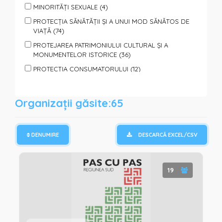
MINORITĂȚI SEXUALE (4)
PROTECȚIA SĂNĂTĂȚII ȘI A UNUI MOD SĂNĂTOS DE
VIAȚĂ (74)
PROTEJAREA PATRIMONIULUI CULTURAL ȘI A
MONUMENTELOR ISTORICE (36)
PROTECȚIA CONSUMATORULUI (12)
PROTECȚIA ANIMALELOR (7)
PROTECȚIA PERSOANELOR SUPUSE VIOLENȚEI (40)
Organizații găsite:65
SPORT, TURISM, ODIHNĂ ŞI AGREMENT (65)
SPRIJIN PENTRU FAMILII ȘI COPII (95)
DENUMIRE
DESCARCĂ EXCEL/CSV
SPRIJIN PERSOANELOR CU DIZABILITĂȚI (85)
SPRIJIN PERSOANELOR SOCIAL VULNERABILE (110)
TINERET (151)
19
VOLUNTARIAT (122)
PROTECȚIE ȘI ASISTENȚĂ UMANITARĂ (REFUGIAȚI,
CATACLISME, PANDEMII) (64)