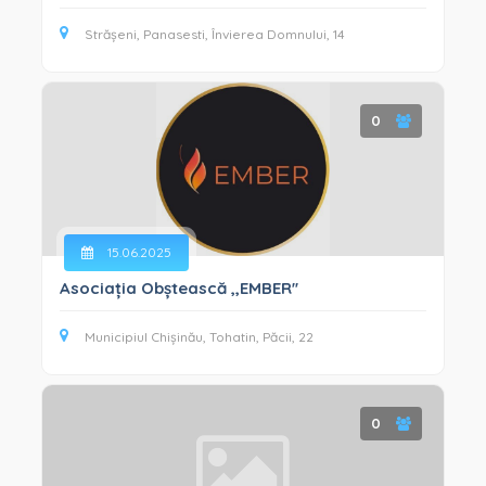
Strășeni, Panasesti, Învierea Domnului, 14
0
15.06.2025
Asociația Obștească ,,EMBER''
Municipiul Chișinău, Tohatin, Păcii, 22
0