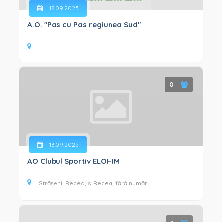
INTEGRITATE ȘI ANTICORUPȚIE (33)
18.09.2025
GESTIONAREA SITUAȚIILOR DE CRIZĂ (9)
A.O. "Pas cu Pas regiunea Sud"
0
13.09.2025
AO Clubul Sportiv ELOHIM
Strășeni, Recea, s. Recea, fără număr