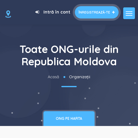
Intră în cont
ÎNREGISTREAZĂ-TE
Toate ONG-urile din
Republica Moldova
Acasă
Organizații
ONG PE HARTA