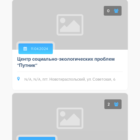
0
11.04.2024
Центр социально-экологических проблем
"Путник"
N/A, N/A, пгт. Новотираспольский, ул. Советская, 6
2