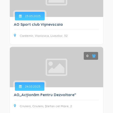
23.05.2025
AO Sport club Vișnevscaia
Cantemir, Visniovca, Livezilor, 32
0
24.03.2025
AO,,Acționăm Pentru Dezvoltare”
Criuleni, Criuleni, Ștefan cel Mare, 2