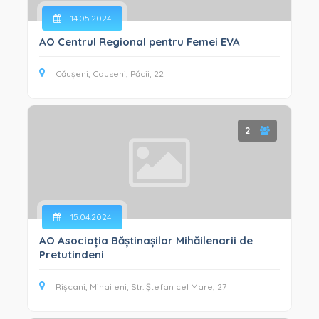
14.05.2024
AO Centrul Regional pentru Femei EVA
Căușeni, Causeni, Păcii, 22
2
15.04.2024
AO Asociația Băștinașilor Mihăilenarii de
Pretutindeni
Rișcani, Mihaileni, Str. Ștefan cel Mare, 27