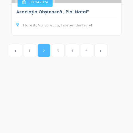
09.04.2024
Asociația Obștească ,,Plai Natal"
Florești, Varvareuca, Independenței, 74
1
2
3
4
5