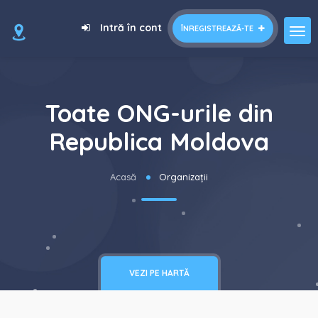
Intră în cont
ÎNREGISTREAZĂ-TE
Toate ONG-urile din
Republica Moldova
Acasă
Organizații
VEZI PE HARTĂ