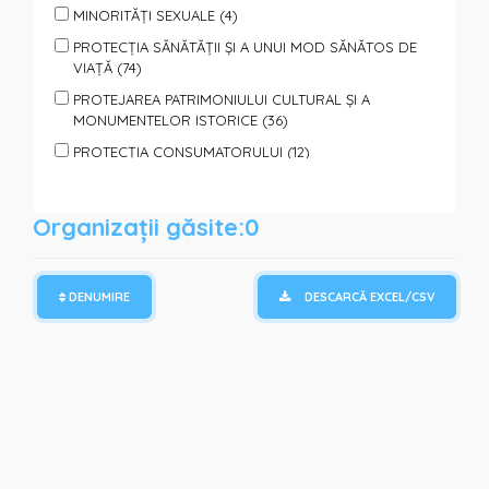
MINORITĂȚI SEXUALE (4)
PROTECȚIA SĂNĂTĂȚII ȘI A UNUI MOD SĂNĂTOS DE
VIAȚĂ (74)
PROTEJAREA PATRIMONIULUI CULTURAL ȘI A
MONUMENTELOR ISTORICE (36)
PROTECȚIA CONSUMATORULUI (12)
PROTECȚIA ANIMALELOR (7)
PROTECȚIA PERSOANELOR SUPUSE VIOLENȚEI (40)
Organizații găsite:0
SPORT, TURISM, ODIHNĂ ŞI AGREMENT (65)
SPRIJIN PENTRU FAMILII ȘI COPII (95)
DENUMIRE
DESCARCĂ EXCEL/CSV
SPRIJIN PERSOANELOR CU DIZABILITĂȚI (85)
SPRIJIN PERSOANELOR SOCIAL VULNERABILE (110)
TINERET (150)
VOLUNTARIAT (122)
PROTECȚIE ȘI ASISTENȚĂ UMANITARĂ (REFUGIAȚI,
CATACLISME, PANDEMII) (64)