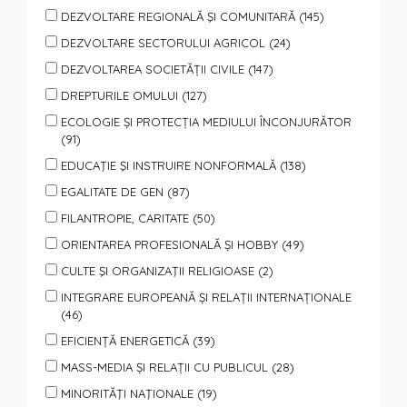
DEZVOLTARE REGIONALĂ ŞI COMUNITARĂ (145)
DEZVOLTARE SECTORULUI AGRICOL (24)
DEZVOLTAREA SOCIETĂȚII CIVILE (147)
DREPTURILE OMULUI (127)
ECOLOGIE ȘI PROTECȚIA MEDIULUI ÎNCONJURĂTOR
(91)
EDUCAŢIE ŞI INSTRUIRE NONFORMALĂ (138)
EGALITATE DE GEN (87)
FILANTROPIE, CARITATE (50)
ORIENTAREA PROFESIONALĂ ȘI HOBBY (49)
CULTE ŞI ORGANIZAŢII RELIGIOASE (2)
INTEGRARE EUROPEANĂ ȘI RELAȚII INTERNAȚIONALE
(46)
EFICIENȚĂ ENERGETICĂ (39)
MASS-MEDIA ȘI RELAȚII CU PUBLICUL (28)
MINORITĂŢI NAŢIONALE (19)