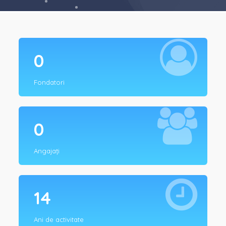
0
Fondatori
0
Angajați
14
Ani de activitate