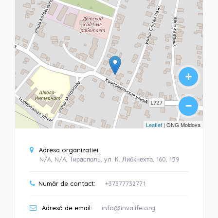
+
−
Leaflet
| ONG Moldova
Adresa organizatiei:
N/A, N/A, Тирасполь, ул. К. Либкнехта, 160, 159
Număr de contact:
+37377732771
Adresă de email:
info@invalife.org