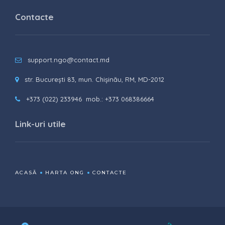
Contacte
support.ngo@contact.md
str. București 83, mun. Chișinău, RM, MD-2012
+373 (022) 233946
mob.: +373 068386664
Link-uri utile
ACASĂ
HARTA ONG
CONTACTE