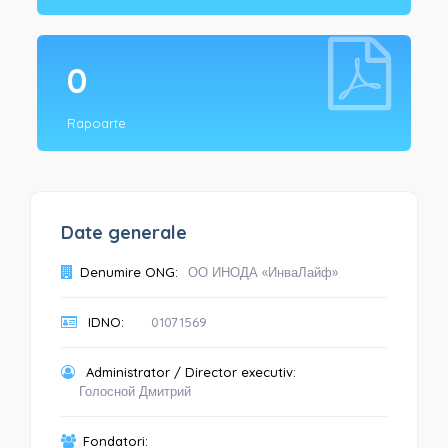
0
Rapoarte
Date generale
Denumire ONG:
ОО ИНОДА «ИнваЛайф»
IDNO:
01071569
Administrator / Director executiv:
Голосной Дмитрий
Fondatori: