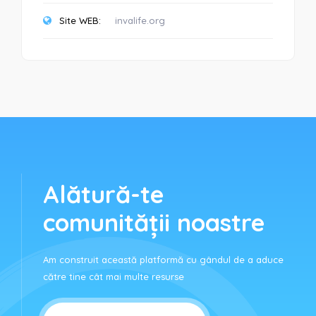
Site WEB:
invalife.org
Alătură-te
comunității noastre
Am construit această platformă cu gândul de a aduce
către tine cât mai multe resurse