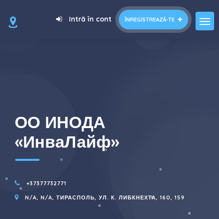
=
Intră în cont
ÎNREGISTREAZĂ-TE
ОО ИНОДА
«ИнваЛайф»
+37377732771
N/A, N/A, ТИРАСПОЛЬ, УЛ. К. ЛИБКНЕХТА, 160, 159