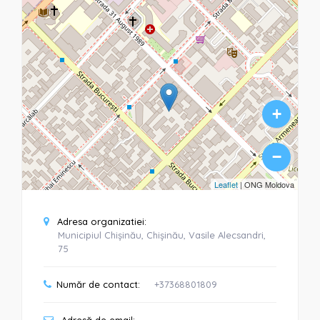
+
−
Leaflet
| ONG Moldova
Adresa organizatiei:
Municipiul Chișinău, Chișinău, Vasile Alecsandri,
75
Număr de contact:
+37368801809