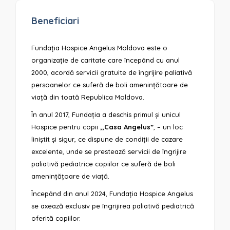
Beneficiari
Fundația Hospice Angelus Moldova este o
organizație de caritate care începând cu anul
2000, acordă servicii gratuite de îngrijire paliativă
persoanelor ce suferă de boli amenințătoare de
viață din toată Republica Moldova.
În anul 2017, Fundația a deschis primul și unicul
Hospice pentru copii
,,Casa Angelus”
,
– un loc
liniștit și sigur, ce dispune de condiții de cazare
excelente, unde se prestează servicii de îngrijire
paliativă pediatrice copiilor ce suferă de boli
amenințățoare de viață.
Începând din anul 2024, Fundația Hospice Angelus
se axează exclusiv pe îngrijirea paliativă pediatrică
oferită copiilor.