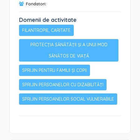
Fondatori:
Domenii de activitate
FILANTROPIE, CARITATE
PROTECȚIA SĂNĂTĂȚII ȘI A UNUI MOD
SĂNĂTOS DE VIAȚĂ
SPRIJIN PENTRU FAMILII ȘI COPII
SPRIJIN PERSOANELOR CU DIZABILITĂȚI
SPRIJIN PERSOANELOR SOCIAL VULNERABILE