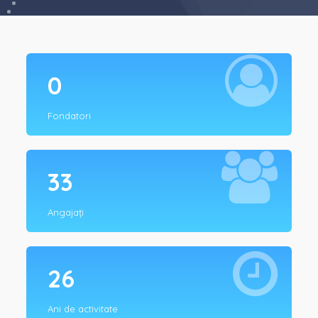
0
Fondatori
33
Angajați
26
Ani de activitate