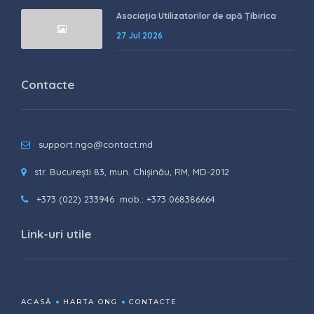
Asociația Utilizatorilor de apă Țibirica
27 Jul 2026
Contacte
support.ngo@contact.md
str. București 83, mun. Chișinău, RM, MD-2012
+373 (022) 233946
mob.: +373 068386664
Link-uri utile
ACASĂ
HARTA ONG
CONTACTE