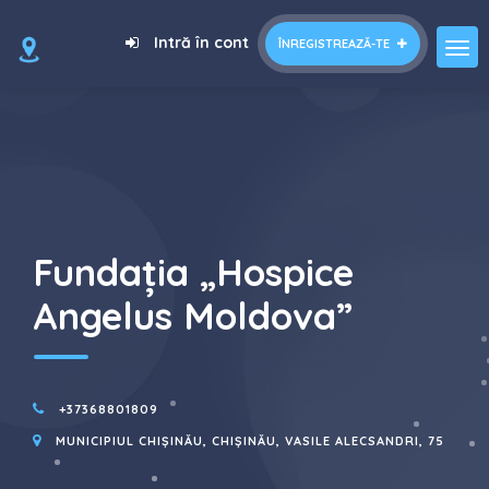
=
Intră în cont
ÎNREGISTREAZĂ-TE
Fundația „Hospice
Angelus Moldova”
+37368801809
MUNICIPIUL CHIȘINĂU, CHIȘINĂU, VASILE ALECSANDRI, 75