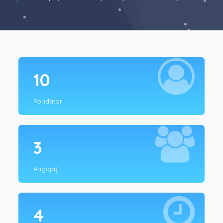
10
Fondatori
3
Angajați
4