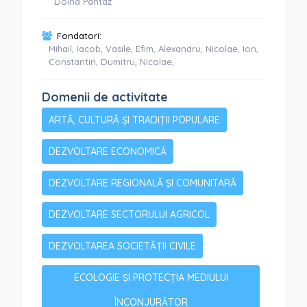
Doina Pantaz
Fondatori:
Mihail, Iacob, Vasile, Efim, Alexandru, Nicolae, Ion,
Constantin, Dumitru, Nicolae,
Domenii de activitate
ARTĂ, CULTURĂ ȘI TRADIȚII POPULARE
DEZVOLTARE ECONOMICĂ
DEZVOLTARE REGIONALĂ ŞI COMUNITARĂ
DEZVOLTARE SECTORULUI AGRICOL
DEZVOLTAREA SOCIETĂȚII CIVILE
ECOLOGIE ȘI PROTECȚIA MEDIULUI
ÎNCONJURĂTOR