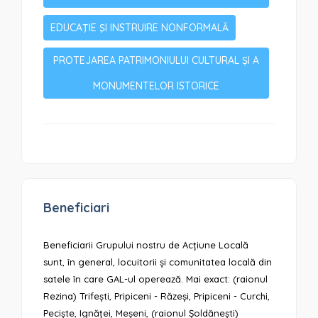
EDUCAŢIE ŞI INSTRUIRE NONFORMALĂ
PROTEJAREA PATRIMONIULUI CULTURAL ȘI A
MONUMENTELOR ISTORICE
Beneficiari
Beneficiarii Grupului nostru de Acțiune Locală
sunt, în general, locuitorii și comunitatea locală din
satele în care GAL-ul operează. Mai exact: (raionul
Rezina) Trifești, Pripiceni - Răzeși, Pripiceni - Curchi,
Peciște, Ignăței, Meșeni, (raionul Șoldănești)