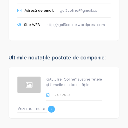
Adresă de email:
gal3coline@gmail.com
Site WEB:
http://gal3coline.wordpress.com
Ultimile noutățile postate de companie:
GAL „Trei Coline” susține fetele
și femeile din localitățile...
12.05.2023
Vezi mai multe