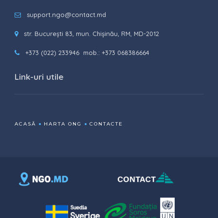
support.ngo@contact.md
str. București 83, mun. Chișinău, RM, MD-2012
+373 (022) 233946
mob.: +373 068386664
Link-uri utile
ACASĂ
HARTA ONG
CONTACTE