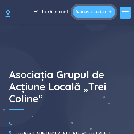
=
Intră în cont
ÎNREGISTREAZĂ-TE
Asociația Grupul de
Acțiune Locală „Trei
Coline”
TELENEȘTI, CHISTELNITA, STR. ȘTEFAN CEL MARE, 2