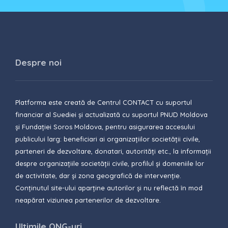
Despre noi
Platforma este creată de Centrul CONTACT cu suportul
financiar al Suediei și actualizată cu suportul PNUD Moldova
și Fundației Soros Moldova, pentru asigurarea accesului
publicului larg: beneficiari ai organizațiilor societății civile,
parteneri de dezvoltare, donatari, autorități etc., la informații
despre organizațiile societății civile, profilul și domeniile lor
de activitate, dar și zona geografică de intervenție.
Conținutul site-ului aparține autorilor și nu reflectă în mod
neapărat viziunea partenerilor de dezvoltare.
Ultimile ONG-uri