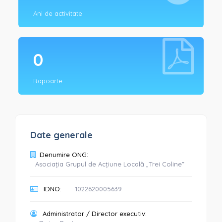
Ani de activitate
0
Rapoarte
Date generale
Denumire ONG:
Asociația Grupul de Acțiune Locală „Trei Coline”
IDNO:
1022620005639
Administrator / Director executiv: