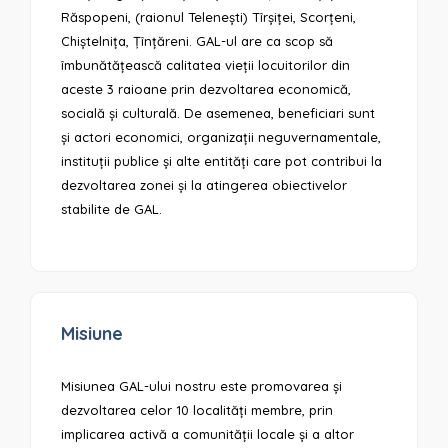
Răspopeni, (raionul Telenești) Tîrșiței, Scorțeni,
Chiștelnița, Țînțăreni. GAL-ul are ca scop să
îmbunătățească calitatea vieții locuitorilor din
aceste 3 raioane prin dezvoltarea economică,
socială și culturală. De asemenea, beneficiari sunt
și actori economici, organizații neguvernamentale,
instituții publice și alte entități care pot contribui la
dezvoltarea zonei și la atingerea obiectivelor
stabilite de GAL.
Misiune
Misiunea GAL-ului nostru este promovarea și
dezvoltarea celor 10 localități membre, prin
implicarea activă a comunității locale și a altor