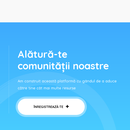
Alătură-te
comunității noastre
Am construit această platformă cu gândul de a aduce
către tine cât mai multe resurse
ÎNREGISTREAZĂ-TE