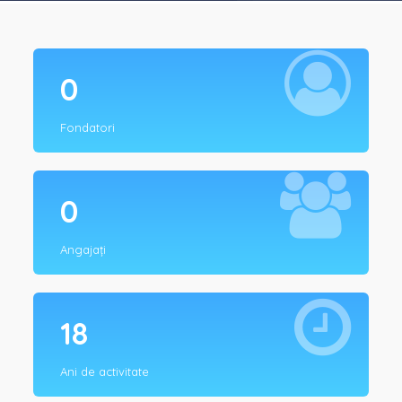
0
Fondatori
0
Angajați
18
Ani de activitate