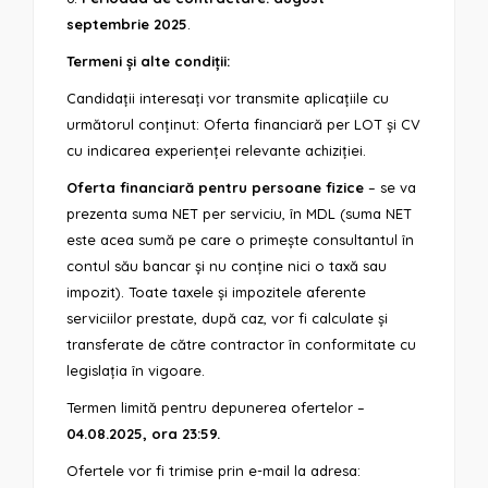
septembrie 2025
.
Termeni și alte condiții:
Candidații interesați vor transmite aplicațiile cu
următorul conținut: Oferta financiară per LOT și CV
cu indicarea experienței relevante achiziției.
Oferta financiară pentru persoane fizice
– se va
prezenta suma NET per serviciu, în MDL (suma NET
este acea sumă pe care o primește consultantul în
contul său bancar și nu conține nici o taxă sau
impozit). Toate taxele și impozitele aferente
serviciilor prestate, după caz, vor fi calculate și
transferate de către contractor în conformitate cu
legislația în vigoare.
Termen limită pentru depunerea ofertelor –
04.08.2025, ora 23:59.
Ofertele vor fi trimise prin e-mail la adresa: