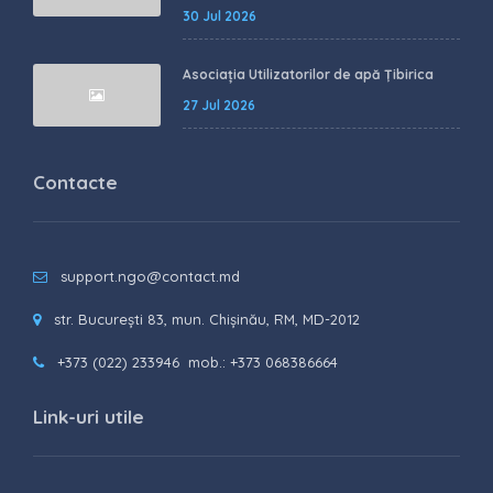
30 Jul 2026
Asociația Utilizatorilor de apă Țibirica
27 Jul 2026
Contacte
support.ngo@contact.md
str. București 83, mun. Chișinău, RM, MD-2012
+373 (022) 233946
mob.: +373 068386664
Link-uri utile