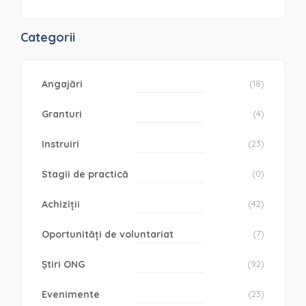
Categorii
Angajări
(18)
Granturi
(4)
Instruiri
(23)
Stagii de practică
(0)
Achiziții
(42)
Oportunități de voluntariat
(7)
Știri ONG
(92)
Evenimente
(23)