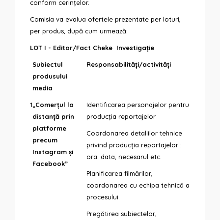
conform cerințelor.
Comisia va evalua ofertele prezentate per loturi,
per produs, după cum urmează:
LOT I - Editor/Fact Cheke Investigație
Subiectul
Responsabilități/activități
produsului
media
1
„Comerțul la
Identificarea personajelor pentru
distanță prin
producția reportajelor
platforme
Coordonarea detaliilor tehnice
precum
privind producția reportajelor :
Instagram și
ora: data, necesarul etc.
Facebook”
Planificarea filmărilor,
coordonarea cu echipa tehnică a
procesului.
Pregătirea subiectelor,