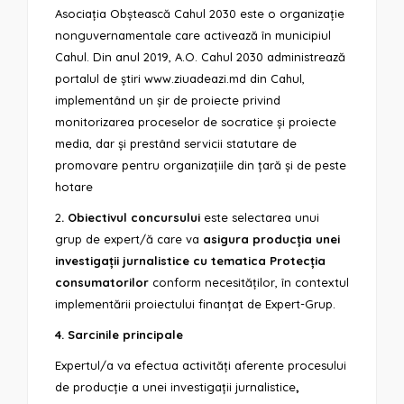
Asociația Obștească Cahul 2030 este o organizație
nonguvernamentale care activează în municipiul
Cahul. Din anul 2019, A.O. Cahul 2030 administrează
portalul de știri
www.ziuadeazi.md
din Cahul,
implementând un șir de proiecte privind
monitorizarea proceselor de socratice și proiecte
media, dar și prestând servicii statutare de
promovare pentru organizațiile din țară și de peste
hotare
2
. Obiectivul concursului
este selectarea unui
grup de expert/ă care va
asigura producția unei
investigații jurnalistice cu tematica Protecția
consumatorilor
conform necesităților, în contextul
implementării proiectului finanțat de Expert-Grup.
4. Sarcinile principale
Expertul/a va efectua activități aferente procesului
de producție a unei investigații jurnalistice
,