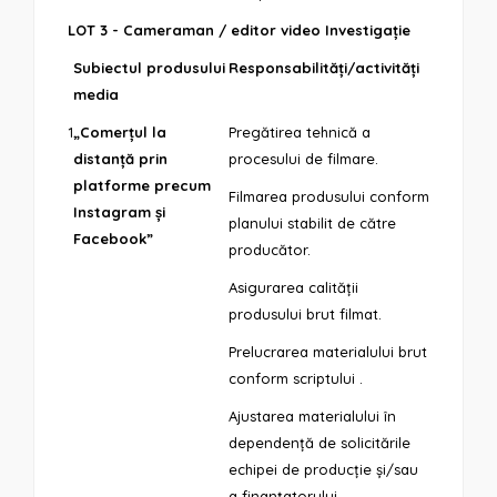
LOT 3 - Cameraman / editor video Investigație
Subiectul produsului
Responsabilități/activități
media
1
„Comerțul la
Pregătirea tehnică a
distanță prin
procesului de filmare.
platforme precum
Filmarea produsului conform
Instagram și
planului stabilit de către
Facebook”
producător.
Asigurarea calității
produsului brut filmat.
Prelucrarea materialului brut
conform scriptului .
Ajustarea materialului în
dependență de solicitările
echipei de producție și/sau
a finanțatorului