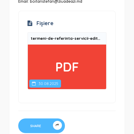
Email:
boitanstefan@ziuadeazi.md
Fișiere
termeni-de-referinta-servicii-editor-jurnalist-cameraman-editor-video-ro
PDF
30.08.2025
SHARE