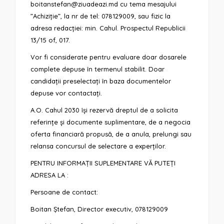
boitanstefan@ziuadeazi.md cu tema mesajului
”Achiziție”, la nr de tel: 078129009, sau fizic la
adresa redacției: min. Cahul. Prospectul Republicii
13/15 of, 017.
Vor fi considerate pentru evaluare doar dosarele
complete depuse în termenul stabilit. Doar
candidații preselectați în baza documentelor
depuse vor contactați.
A.O. Cahul 2030 își rezervă dreptul de a solicita
referințe și documente suplimentare, de a negocia
oferta financiară propusă, de a anula, prelungi sau
relansa concursul de selectare a experților.
PENTRU INFORMAȚII SUPLEMENTARE VĂ PUTEȚI
ADRESA LA :
Persoane de contact:
Boitan Ștefan, Director executiv, 078129009