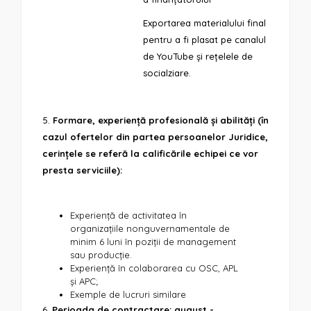
Exportarea materialului final
pentru a fi plasat pe canalul
de YouTube și rețelele de
socialziare.
5.
Formare, experiență profesională și abilități (în
cazul ofertelor din partea persoanelor Juridice,
cerințele se referă la calificările echipei ce vor
presta serviciile):
Experiență de activitatea în
organizațiile nonguvernamentale de
minim 6 luni în poziții de management
sau producție.
Experiență în colaborarea cu OSC, APL
și APC;
Exemple de lucruri similare
6.
Perioada de contractare: august -