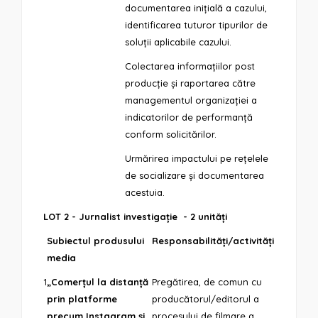
documentarea inițială a cazului,
identificarea tuturor tipurilor de
soluții aplicabile cazului.
Colectarea informațiilor post
producție și raportarea către
managementul organizației a
indicatorilor de performanță
conform solicitărilor.
Urmărirea impactului pe rețelele
de socializare și documentarea
acestuia.
LOT 2 - Jurnalist investigație - 2 unități
Subiectul produsului
Responsabilități/activități
media
1
„Comerțul la distanță
Pregătirea, de comun cu
prin platforme
producătorul/editorul a
precum Instagram și
procesului de filmare a