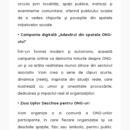
circula prin localități, spații publice, instituții și
evenimente comunitare, oferind publicului ocazia
de a vedea chipurile și poveștile din spatele
inițiativelor sociale.
•
Campania digitală „Adevărul din spatele ONG-
ului”
Într-un format modern și autoironic, această
campanie online va demonta miturile despre ONG-
uri și va arăta realitatea muncii zilnice din sectorul
asociativ. Vom crea o serie de clipuri scurte,
dinamice (reels), inspirate din situații reale, care
ilustrează cu umor și onestitate provocările,
dedicarea și impactul real al organizațiilor.
•
Ziua Ușilor Deschise pentru ONG-uri
Vom organiza o zi comună a ONG-urilor
participante, în care fiecare organizație își va
deschide spațiile, fizic sau simbolic, pentru public.