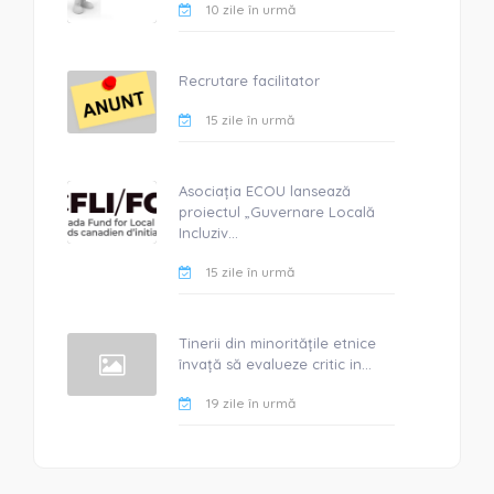
10 zile în urmă
Recrutare facilitator
15 zile în urmă
Asociația ECOU lansează
proiectul „Guvernare Locală
Incluziv...
15 zile în urmă
Tinerii din minoritățile etnice
învață să evalueze critic in...
19 zile în urmă