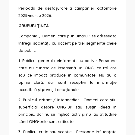
Perioada de desfășurare a campaniei: octombrie
2025-martie 2026.
GRUPURI ȚINTĂ
Campania „ Oameni care pun umărul” se adresează
întregii societăți, cu accent pe trei segmente-cheie
de public:
1. Publicul general neinformat sau pasiv - Persoane
care nu cunosc ce înseamnă un ONG, ce rol are
sau ce impact produce în comunitate. Nu au o
opinie clară, dar sunt receptivi la informație
accesibilă și povești emoționale.
2. Publicul ezitant / intermediar - Oameni care știu
superficial despre ONG-uri sau susțin ideea în
principiu, dar nu se implică activ și nu iau atitudine
când ONG-urile sunt criticate.
3. Publicul critic sau sceptic - Persoane influențate