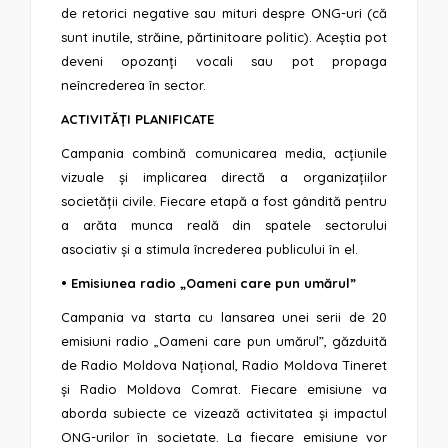
de retorici negative sau mituri despre ONG-uri (că
sunt inutile, străine, părtinitoare politic). Aceștia pot
deveni opozanți vocali sau pot propaga
neîncrederea în sector.
ACTIVITĂȚI PLANIFICATE
Campania combină comunicarea media, acțiunile
vizuale și implicarea directă a organizațiilor
societății civile. Fiecare etapă a fost gândită pentru
a arăta munca reală din spatele sectorului
asociativ și a stimula încrederea publicului în el.
• Emisiunea radio „Oameni care pun umărul”
Campania va starta cu lansarea unei serii de 20
emisiuni radio „Oameni care pun umărul”, găzduită
de Radio Moldova Național, Radio Moldova Tineret
și Radio Moldova Comrat. Fiecare emisiune va
aborda subiecte ce vizează activitatea și impactul
ONG-urilor în societate. La fiecare emisiune vor