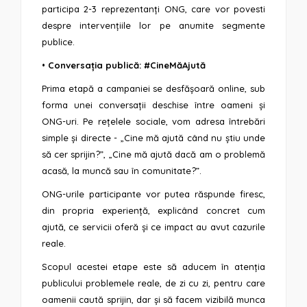
participa 2-3 reprezentanți ONG, care vor povesti
despre intervențiile lor pe anumite segmente
publice.
•
Conversația publică: #CineMăAjută
Prima etapă a campaniei se desfășoară online, sub
forma unei conversații deschise între oameni și
ONG-uri. Pe rețelele sociale, vom adresa întrebări
simple și directe - „Cine mă ajută când nu știu unde
să cer sprijin?”, „Cine mă ajută dacă am o problemă
acasă, la muncă sau în comunitate?”.
ONG-urile participante vor putea răspunde firesc,
din propria experiență, explicând concret cum
ajută, ce servicii oferă și ce impact au avut cazurile
reale.
Scopul acestei etape este să aducem în atenția
publicului problemele reale, de zi cu zi, pentru care
oamenii caută sprijin, dar și să facem vizibilă munca