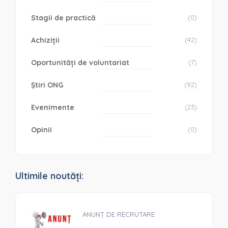
Stagii de practică
(0)
Achiziții
(42)
Oportunități de voluntariat
(7)
Știri ONG
(92)
Evenimente
(23)
Opinii
(0)
Ultimile noutăți:
ANUNȚ DE RECRUTARE