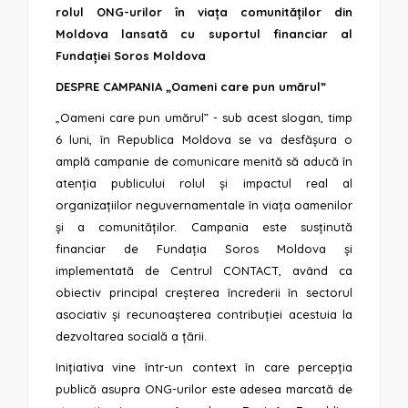
rolul ONG-urilor în viața comunităților din
Moldova lansată cu suportul financiar al
Fundației Soros Moldova
DESPRE CAMPANIA „Oameni care pun umărul”
„Oameni care pun umărul” - sub acest slogan, timp
6 luni, în Republica Moldova se va desfășura o
amplă campanie de comunicare menită să aducă în
atenția publicului rolul și impactul real al
organizațiilor neguvernamentale în viața oamenilor
și a comunităților. Campania este susținută
financiar de Fundația Soros Moldova și
implementată de Centrul CONTACT, având ca
obiectiv principal creșterea încrederii în sectorul
asociativ și recunoașterea contribuției acestuia la
dezvoltarea socială a țării.
Inițiativa vine într-un context în care percepția
publică asupra ONG-urilor este adesea marcată de