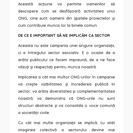
Această acțiune va permite oamenilor să
descopere cum se desfășoară activitatea unui
ONG, cine sunt oamenii din spatele proiectelor și
cum contribuie munca lor la binele comun.
DE CE E IMPORTANT SĂ NE IMPLICĂM CA SECTOR
Aceasta nu este campania unei singure organizații,
ci a întregului sector asociativ. E o ocazie de a
arăta publicului ce facem împreună, de a ne face
văzuți și respectați pentru munca noastră.
Implicarea a cât mai multor ONG-urilor în campanie
va crește vizibilitatea și încrederea publică în
sector; va arăta diversitatea și complementaritatea
noastră; va demonstra că ONG-urile nu sunt
structuri abstracte și va consolida o voce comună
a societății civile.
Cu cât mai multe organizații se implică, cu atât
imaginea colectivă a sectorului devine mai