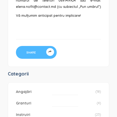
numărul de telefon 069749924 sau e-mail:
elena.nofit@contact.md
(cu subiectul „Pun umărul”)
Vă mulțumim anticipat pentru implicare!
SHARE
Categorii
Angajări
(18)
Granturi
(4)
Instruiri
(23)