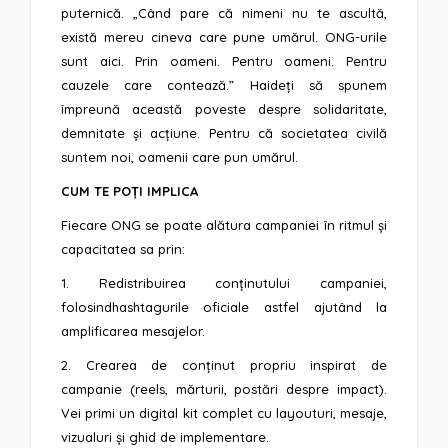
puternică. „Când pare că nimeni nu te ascultă,
există mereu cineva care pune umărul. ONG-urile
sunt aici. Prin oameni. Pentru oameni. Pentru
cauzele care contează.” Haideți să spunem
împreună această poveste despre solidaritate,
demnitate și acțiune. Pentru că societatea civilă
suntem noi, oamenii care pun umărul.
CUM TE POȚI IMPLICA
Fiecare ONG se poate alătura campaniei în ritmul și
capacitatea sa prin:
1. Redistribuirea conținutului campaniei,
folosindhashtagurile oficiale astfel ajutând la
amplificarea mesajelor.
2. Crearea de conținut propriu inspirat de
campanie (reels, mărturii, postări despre impact).
Vei primi un digital kit complet cu layouturi, mesaje,
vizualuri și ghid de implementare.