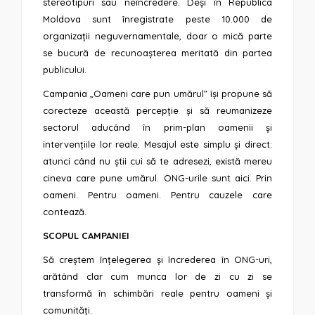
stereotipuri sau neîncredere. Deși în Republica
Moldova sunt înregistrate peste 10.000 de
organizații neguvernamentale, doar o mică parte
se bucură de recunoașterea meritată din partea
publicului.
Campania „Oameni care pun umărul” își propune să
corecteze această percepție și să reumanizeze
sectorul aducând în prim-plan oamenii și
intervențiile lor reale. Mesajul este simplu și direct:
atunci când nu știi cui să te adresezi, există mereu
cineva care pune umărul. ONG-urile sunt aici. Prin
oameni. Pentru oameni. Pentru cauzele care
contează.
SCOPUL CAMPANIEI
Să creștem înțelegerea și încrederea în ONG-uri,
arătând clar cum munca lor de zi cu zi se
transformă în schimbări reale pentru oameni și
comunități.