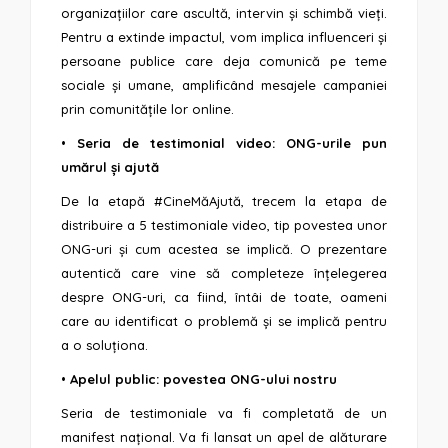
organizațiilor care ascultă, intervin și schimbă vieți.
Pentru a extinde impactul, vom implica influenceri și
persoane publice care deja comunică pe teme
sociale și umane, amplificând mesajele campaniei
prin comunitățile lor online.
•
Seria de testimonial video: ONG-urile pun
umărul și ajută
De la etapă #CineMăAjută, trecem la etapa de
distribuire a 5 testimoniale video, tip povestea unor
ONG-uri și cum acestea se implică. O prezentare
autentică care vine să completeze înțelegerea
despre ONG-uri, ca fiind, întâi de toate, oameni
care au identificat o problemă și se implică pentru
a o soluționa.
•
Apelul public: povestea ONG-ului nostru
Seria de testimoniale va fi completată de un
manifest național. Va fi lansat un apel de alăturare