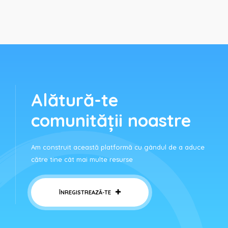
Alătură-te
comunității noastre
Am construit această platformă cu gândul de a aduce
către tine cât mai multe resurse
ÎNREGISTREAZĂ-TE