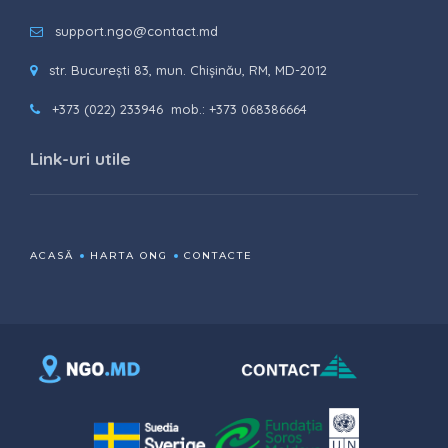
support.ngo@contact.md
str. București 83, mun. Chișinău, RM, MD-2012
+373 (022) 233946
mob.: +373 068386664
Link-uri utile
ACASĂ
HARTA ONG
CONTACTE