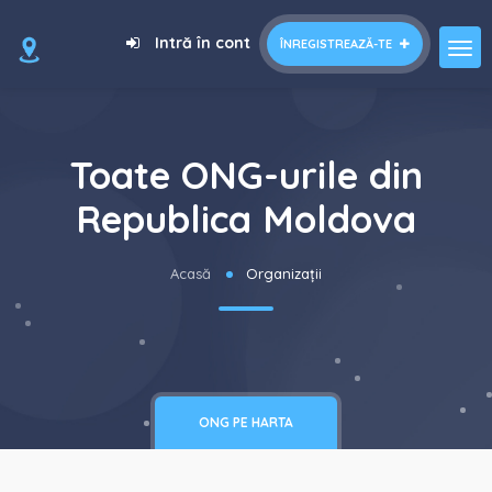
Intră în cont
ÎNREGISTREAZĂ-TE
Toate ONG-urile din
Republica Moldova
Acasă
Organizații
ONG PE HARTA