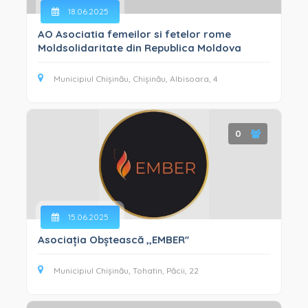
INTEGRITATE ȘI ANTICORUPȚIE (33)
18.06.2025
GESTIONAREA SITUAȚIILOR DE CRIZĂ (9)
AO Asociatia femeilor si fetelor rome
Moldsolidaritate din Republica Moldova
Municipiul Chișinău, Chișinău, Albisoara, 4
0
15.06.2025
Asociația Obștească ,,EMBER''
Municipiul Chișinău, Tohatin, Păcii, 22