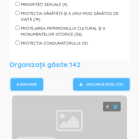
MINORITĂȚI SEXUALE (4)
PROTECȚIA SĂNĂTĂȚII ȘI A UNUI MOD SĂNĂTOS DE
VIAȚĂ (74)
PROTEJAREA PATRIMONIULUI CULTURAL ȘI A
MONUMENTELOR ISTORICE (36)
PROTECȚIA CONSUMATORULUI (12)
PROTECȚIA ANIMALELOR (7)
PROTECȚIA PERSOANELOR SUPUSE VIOLENȚEI (40)
Organizații găsite:142
SPORT, TURISM, ODIHNĂ ŞI AGREMENT (65)
SPRIJIN PENTRU FAMILII ȘI COPII (95)
DENUMIRE
DESCARCĂ EXCEL/CSV
SPRIJIN PERSOANELOR CU DIZABILITĂȚI (85)
SPRIJIN PERSOANELOR SOCIAL VULNERABILE (110)
TINERET (151)
0
VOLUNTARIAT (123)
PROTECȚIE ȘI ASISTENȚĂ UMANITARĂ (REFUGIAȚI,
CATACLISME, PANDEMII) (64)