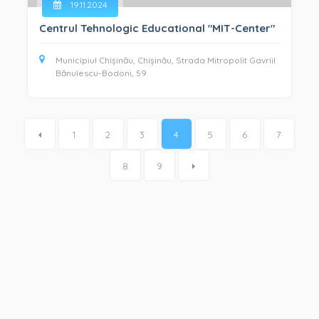
19.11.2024
Centrul Tehnologic Educational "MIT-Center"
Municipiul Chișinău, Chișinău, Strada Mitropolit Gavriil
Bănulescu-Bodoni, 59
1
2
3
4
5
6
7
8
9