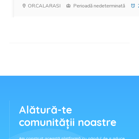
Alătură-te
comunității noastre
Am construit această platformă cu gândul de a aduce