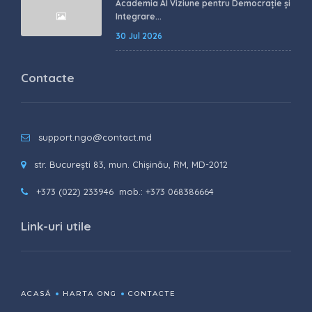
Academia AI Viziune pentru Democrație și
Integrare...
30 Jul 2026
Contacte
support.ngo@contact.md
str. București 83, mun. Chișinău, RM, MD-2012
+373 (022) 233946
mob.: +373 068386664
Link-uri utile
ACASĂ
HARTA ONG
CONTACTE