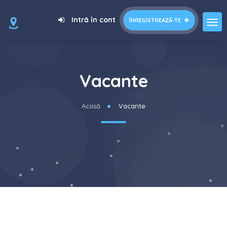
Intră în cont
ÎNREGISTREAZĂ-TE
Vacante
Acasă
Vacante